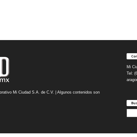
Con
Mi Ci
Tel: 
arag
orativo Mi Ciudad S.A. de C.V. | Algunos contenidos son
Bu
B
u
s
c