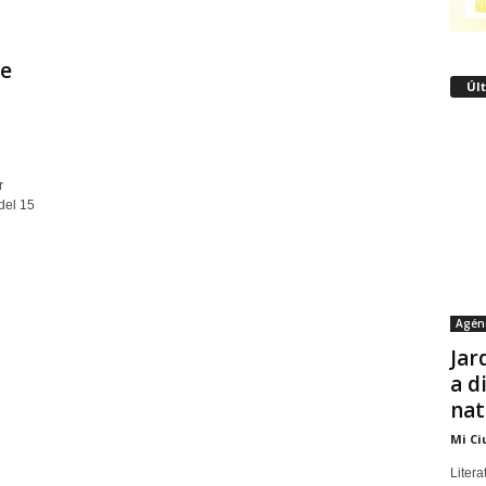
ce
Úl
r
del 15
Agén
Jar
a d
nat
Mi Ci
Litera