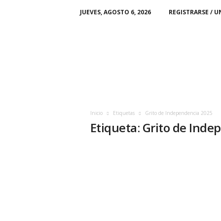
JUEVES, AGOSTO 6, 2026
REGISTRARSE / U
M
i
C
i
u
d
a
d
Inicio
Etiquetas
Grito de Independencia 2025
Etiqueta: Grito de Ind