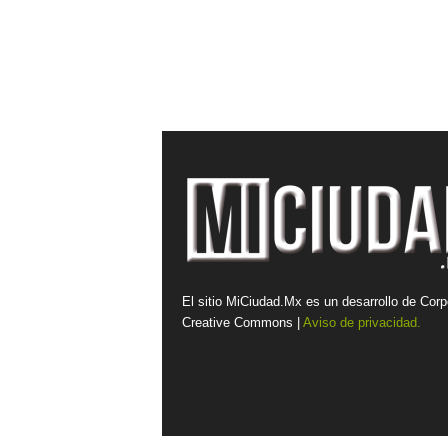
El sitio MiCiudad.Mx es un desarrollo de Corp
Creative Commons |
Aviso de privacidad.