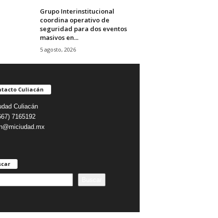
Grupo Interinstitucional
coordina operativo de
seguridad para dos eventos
masivos en...
5 agosto, 2026
tacto Culiacán
udad Culiacán
(667) 7165192
on@miciudad.mx
scar
Buscar