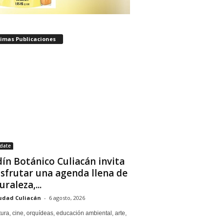
timas Publicaciones
date
dín Botánico Culiacán invita
isfrutar una agenda llena de
uraleza,...
udad Culiacán
-
6 agosto, 2026
tura, cine, orquídeas, educación ambiental, arte,