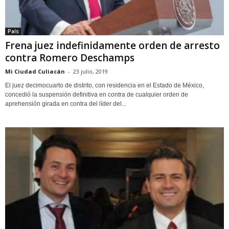
País
Frena juez indefinidamente orden de arresto
contra Romero Deschamps
Mi Ciudad Culiacán
-
23 julio, 2019
El juez decimocuarto de distrito, con residencia en el Estado de México,
concedió la suspensión definitiva en contra de cualquier orden de
aprehensión girada en contra del líder del...