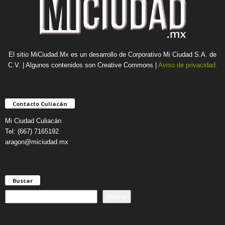
El sitio MiCiudad.Mx es un desarrollo de Corporativo Mi Ciudad S.A. de
C.V. | Algunos contenidos son Creative Commons |
Aviso de privacidad.
Contacto Culiacán
Mi Ciudad Culiacán
Tel: (667) 7165192
aragon@miciudad.mx
Buscar
B
Buscar
u
s