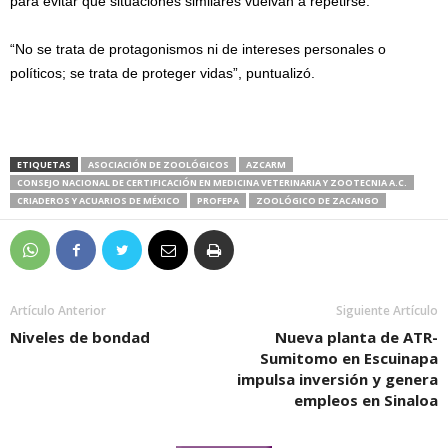
para evitar que situaciones similares vuelvan a repetirse.
“No se trata de protagonismos ni de intereses personales o
políticos; se trata de proteger vidas”, puntualizó.
ETIQUETAS
ASOCIACIÓN DE ZOOLÓGICOS
AZCARM
CONSEJO NACIONAL DE CERTIFICACIÓN EN MEDICINA VETERINARIA Y ZOOTECNIA A.C.
CRIADEROS Y ACUARIOS DE MÉXICO
PROFEPA
ZOOLÓGICO DE ZACANGO
Artículo Anterior
Siguiente Artículo
Niveles de bondad
Nueva planta de ATR-
Sumitomo en Escuinapa
impulsa inversión y genera
empleos en Sinaloa