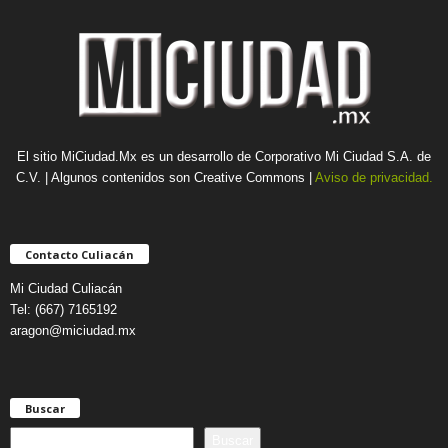
El sitio MiCiudad.Mx es un desarrollo de Corporativo Mi Ciudad S.A. de
C.V. | Algunos contenidos son Creative Commons |
Aviso de privacidad.
Contacto Culiacán
Mi Ciudad Culiacán
Tel: (667) 7165192
aragon@miciudad.mx
Buscar
B
Buscar