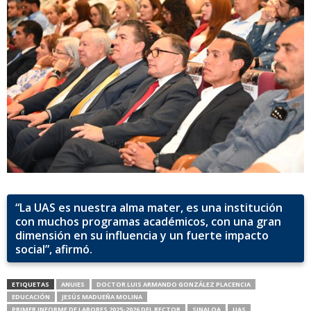
“La UAS es nuestra alma mater, es una institución
con muchos programas académicos, con una gran
dimensión en su influencia y un fuerte impacto
social”, afirmó.
ETIQUETAS
ANUIES
DOCTOR LUIS ARMANDO GONZÁLEZ PLACENCIA
EDUCACIÓN
JESÚS MADUEÑA MOLINA
PRIMER INFORME DE LABORES 2025-2026 DEL RECTOR
SINALOA
UAS