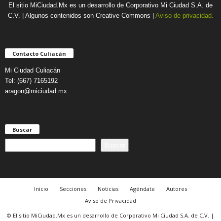
El sitio MiCiudad.Mx es un desarrollo de Corporativo Mi Ciudad S.A. de
C.V. | Algunos contenidos son Creative Commons |
Aviso de privacidad.
Contacto Culiacán
Mi Ciudad Culiacán
Tel: (667) 7165192
aragon@miciudad.mx
Buscar
B
Buscar
u
s
c
a
Inicio
Secciones
Noticias
Agéndate
Autores
r
Aviso de Privacidad
© El sitio MiCiudad.Mx es un desarrollo de Corporativo Mi Ciudad S.A. de C.V. |