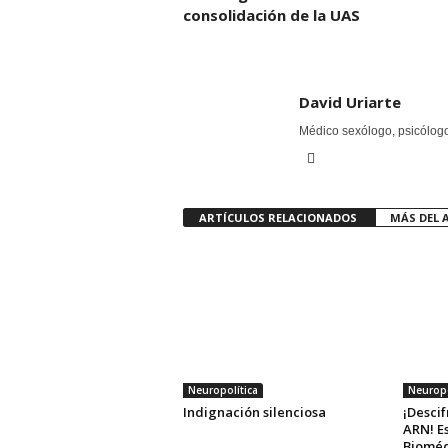
consolidación de la UAS
David Uriarte
Médico sexólogo, psicólogo 
ARTÍCULOS RELACIONADOS
MÁS DEL 
Neuropolítica
Neuropo
Indignación silenciosa
¡Descif
ARN! E
Bioméd