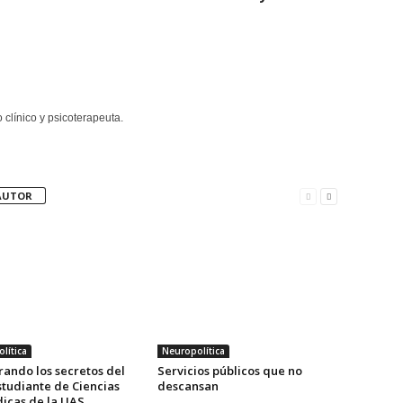
clínico y psicoterapeuta.
AUTOR
lítica
Neuropolítica
rando los secretos del
Servicios públicos que no
studiante de Ciencias
descansan
icas de la UAS