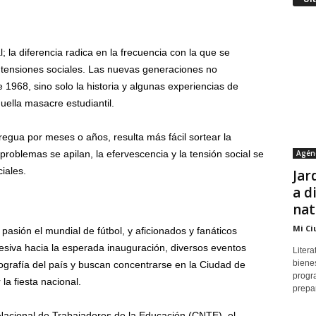
 la diferencia radica en la frecuencia con la que se
 tensiones sociales. Las nuevas generaciones no
 1968, sino solo la historia y algunas experiencias de
ella masacre estudiantil.
egua por meses o años, resulta más fácil sortear la
Agén
problemas se apilan, la efervescencia y la tensión social se
iales.
Jar
a d
nat
Mi Ci
sión el mundial de fútbol, y aficionados y fanáticos
esiva hacia la esperada inauguración, diversos eventos
Litera
bienes
eografía del país y buscan concentrarse en la Ciudad de
progr
la fiesta nacional.
prepar
Nacional de Trabajadores de la Educación (CNTE), el