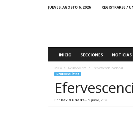
JUEVES, AGOSTO 6, 2026
REGISTRARSE / U
M
i
C
i
u
d
a
INICIO
SECCIONES
NOTICIAS
d
Inicio
Neuropolítica
Efervescencia nacional
NEUROPOLÍTICA
Efervescenc
Por
David Uriarte
-
9 junio, 2026