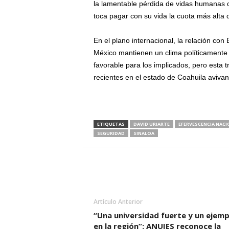
la lamentable pérdida de vidas humanas c
toca pagar con su vida la cuota más alta 
En el plano internacional, la relación con
México mantienen un clima políticamente t
favorable para los implicados, pero esta t
recientes en el estado de Coahuila avivan
ETIQUETAS
DAVID URIARTE
EFERVESCENCIA NACI
SEGURIDAD
SINALOA
Artículo Anterior
“Una universidad fuerte y un ejemp
en la región”: ANUIES reconoce la