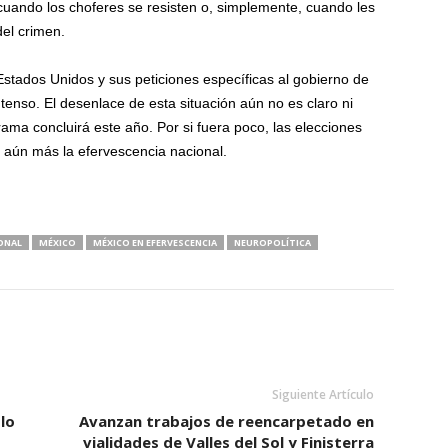
uando los choferes se resisten o, simplemente, cuando les
del crimen.
 Estados Unidos y sus peticiones específicas al gobierno de
enso. El desenlace de esta situación aún no es claro ni
rama concluirá este año. Por si fuera poco, las elecciones
 aún más la efervescencia nacional.
ONAL
MÉXICO
MÉXICO EN EFERVESCENCIA
NEUROPOLÍTICA
Siguiente Artículo
lo
Avanzan trabajos de reencarpetado en
vialidades de Valles del Sol y Finisterra