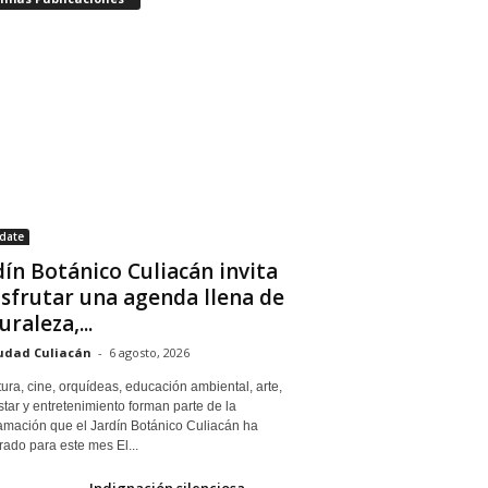
date
dín Botánico Culiacán invita
isfrutar una agenda llena de
uraleza,...
udad Culiacán
-
6 agosto, 2026
tura, cine, orquídeas, educación ambiental, arte,
tar y entretenimiento forman parte de la
amación que el Jardín Botánico Culiacán ha
ado para este mes El...
Indignación silenciosa