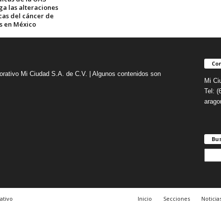
ga las alteraciones
cas del cáncer de
es en México
Con
orativo Mi Ciudad S.A. de C.V. | Algunos contenidos son
Mi Ci
Tel: 
arag
Bu
B
u
s
c
a
ativo
Inicio
Secciones
Noticia
r