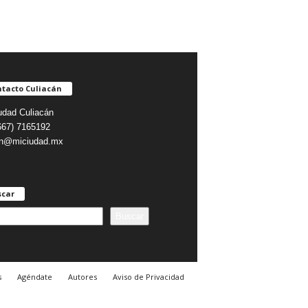
tacto Culiacán
udad Culiacán
(667) 7165192
on@miciudad.mx
scar
Buscar
s
Agéndate
Autores
Aviso de Privacidad