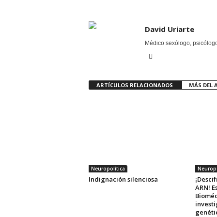
David Uriarte
Médico sexólogo, psicólogo 
ARTÍCULOS RELACIONADOS
MÁS DEL 
Neuropolítica
Neuropo
Indignación silenciosa
¡Descif
ARN! E
Bioméd
investi
genéti