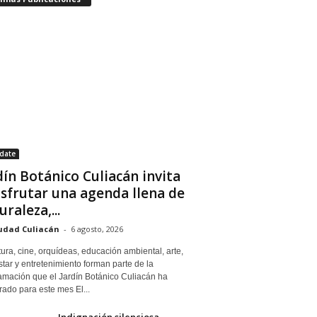
date
dín Botánico Culiacán invita
isfrutar una agenda llena de
uraleza,...
udad Culiacán
-
6 agosto, 2026
tura, cine, orquídeas, educación ambiental, arte,
tar y entretenimiento forman parte de la
amación que el Jardín Botánico Culiacán ha
ado para este mes El...
Indignación silenciosa