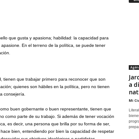
llo que gusta y apasiona; habilidad: la capacidad para
apasione. En el terreno de la política, se puede tener
ación.
Agén
Jar
d, tienen que trabajar primero para reconocer que son
a d
cación; quienes son hábiles en la política, pero no tienen
nat
la consejería.
Mi Ci
ia como buen gobernante o buen representante, tienen que
Litera
bienes
 no como parte de su trabajo. Si además de tener vocación
progr
tica, es decir, una persona que brilla por su forma de ser,
prepar
 hace bien, entendiendo por bien la capacidad de respetar
 descuidar sus objetivos ideológicos o partidistas.