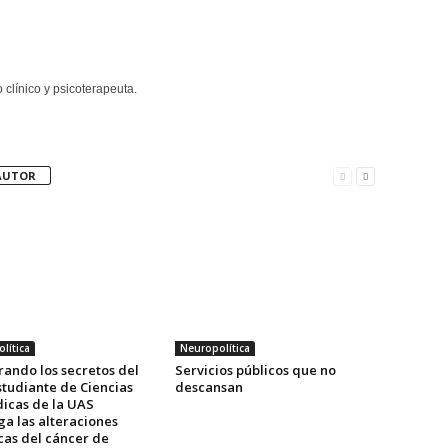
clínico y psicoterapeuta.
AUTOR
lítica
Neuropolítica
rando los secretos del
Servicios públicos que no
studiante de Ciencias
descansan
icas de la UAS
ga las alteraciones
cas del cáncer de