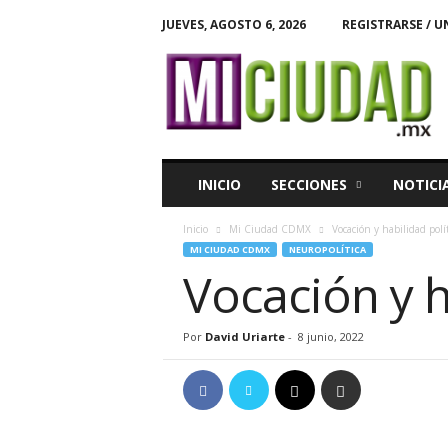
JUEVES, AGOSTO 6, 2026
REGISTRARSE / U
M
i
C
i
u
d
a
INICIO
SECCIONES
NOTICI
d
Inicio
Mi Ciudad CDMX
Vocación y habilidad polí
MI CIUDAD CDMX
NEUROPOLÍTICA
Vocación y h
Por
David Uriarte
-
8 junio, 2022