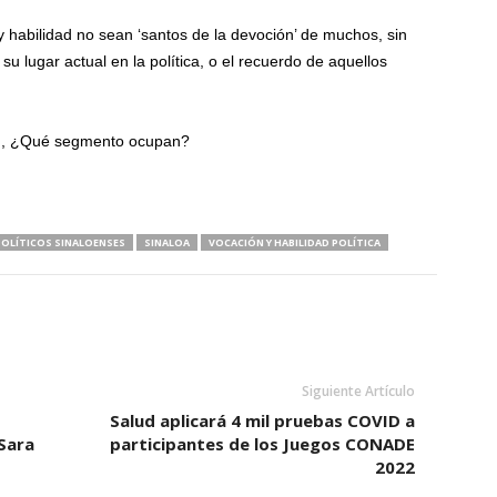
y habilidad no sean ‘santos de la devoción’ de muchos, sin
su lugar actual en la política, o el recuerdo de aquellos
lán, ¿Qué segmento ocupan?
POLÍTICOS SINALOENSES
SINALOA
VOCACIÓN Y HABILIDAD POLÍTICA
Siguiente Artículo
Salud aplicará 4 mil pruebas COVID a
Sara
participantes de los Juegos CONADE
2022