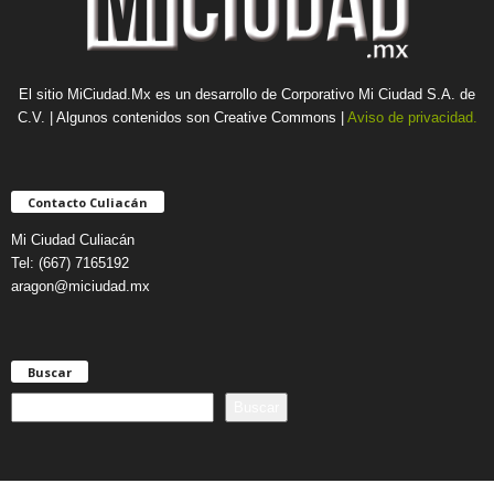
El sitio MiCiudad.Mx es un desarrollo de Corporativo Mi Ciudad S.A. de
C.V. | Algunos contenidos son Creative Commons |
Aviso de privacidad.
Contacto Culiacán
Mi Ciudad Culiacán
Tel: (667) 7165192
aragon@miciudad.mx
Buscar
B
Buscar
u
s
c