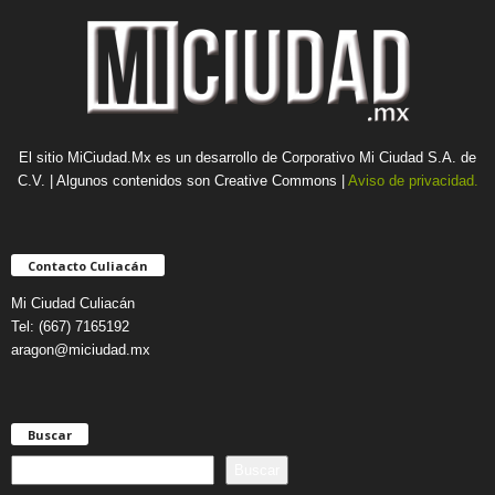
El sitio MiCiudad.Mx es un desarrollo de Corporativo Mi Ciudad S.A. de
C.V. | Algunos contenidos son Creative Commons |
Aviso de privacidad.
Contacto Culiacán
Mi Ciudad Culiacán
Tel: (667) 7165192
aragon@miciudad.mx
Buscar
B
Buscar
u