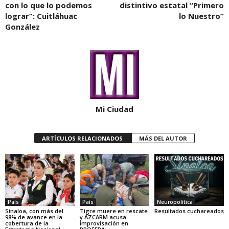
con lo que lo podemos
distintivo estatal “Primero
lograr”: Cuitláhuac
lo Nuestro”
González
Mi Ciudad
ARTÍCULOS RELACIONADOS
MÁS DEL AUTOR
País
País
Neuropolítica
Sinaloa, con más del
Tigre muere en rescate
Resultados cuchareados
98% de avance en la
y AZCARM acusa
cobertura de la
improvisación en