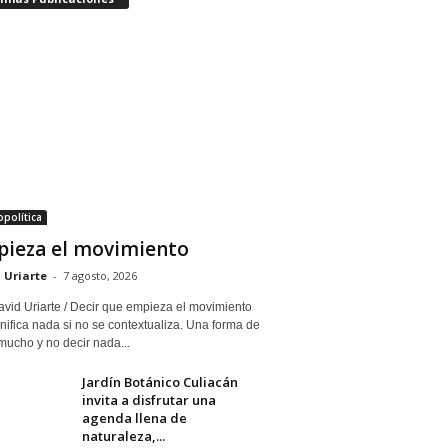
política
ieza el movimiento
 Uriarte
-
7 agosto, 2026
avid Uriarte / Decir que empieza el movimiento
nifica nada si no se contextualiza. Una forma de
mucho y no decir nada...
Jardín Botánico Culiacán
invita a disfrutar una
agenda llena de
naturaleza,...