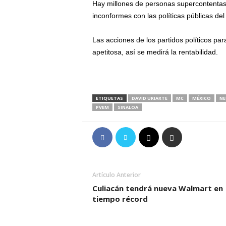
Hay millones de personas supercontentas
inconformes con las políticas públicas de
Las acciones de los partidos políticos par
apetitosa, así se medirá la rentabilidad.
ETIQUETAS
DAVID URIARTE
MC
MÉXICO
NE
PVEM
SINALOA
Artículo Anterior
Culiacán tendrá nueva Walmart en
tiempo récord