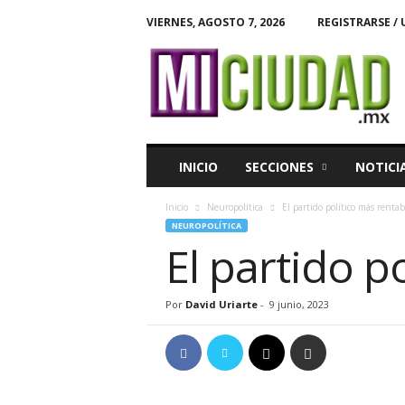
VIERNES, AGOSTO 7, 2026
REGISTRARSE / 
M
i
C
i
u
d
a
INICIO
SECCIONES
NOTICI
d
Inicio
Neuropolítica
El partido político más renta
NEUROPOLÍTICA
El partido p
Por
David Uriarte
-
9 junio, 2023