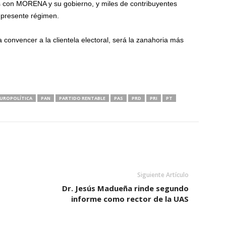
 con MORENA y su gobierno, y miles de contribuyentes
l presente régimen.
a convencer a la clientela electoral, será la zanahoria más
UROPOLÍTICA
PAN
PARTIDO RENTABLE
PAS
PRD
PRI
PT
Siguiente Artículo
Dr. Jesús Madueña rinde segundo
informe como rector de la UAS