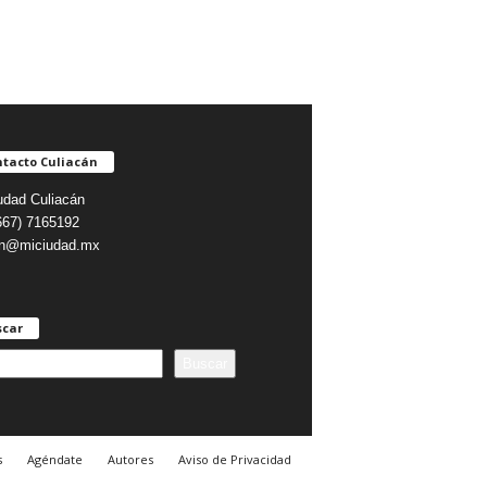
tacto Culiacán
udad Culiacán
(667) 7165192
on@miciudad.mx
scar
Buscar
s
Agéndate
Autores
Aviso de Privacidad