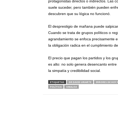
protagonistas directos o indirectos. Las
suele suceder, pero también pueden enfren
descubren que su lógica no funcionó.
El desprestigio de mañana puede salpicar 
Cuando se trata de grupos políticos o re
agrandamiento se enfoca precisamente en 
la obligación radica en el cumplimiento de
El precio que pagan los partidos y los gru
es alto: no solo genera desencanto entre
la simpatía y credibilidad social.
ETIQUETAS
DR DAVID URIARTE
ERRORES DE HOY 
POLÍTICA
SINALOA