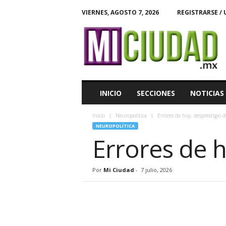
VIERNES, AGOSTO 7, 2026
REGISTRARSE / 
M
i
C
i
u
d
a
INICIO
SECCIONES
NOTICIAS
d
Inicio
Neuropolítica
Errores de hoy, desprestigio
NEUROPOLÍTICA
Errores de 
Por
Mi Ciudad
-
7 julio, 2026