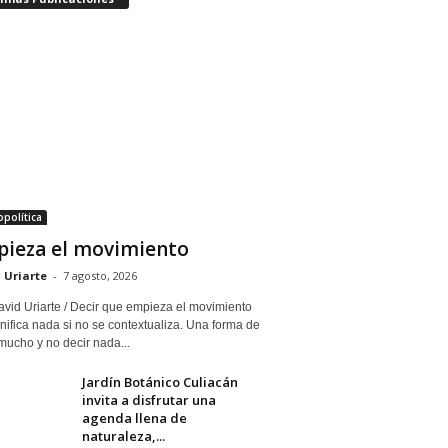
política
ieza el movimiento
 Uriarte
-
7 agosto, 2026
avid Uriarte / Decir que empieza el movimiento
nifica nada si no se contextualiza. Una forma de
mucho y no decir nada...
Jardín Botánico Culiacán
invita a disfrutar una
agenda llena de
naturaleza,...