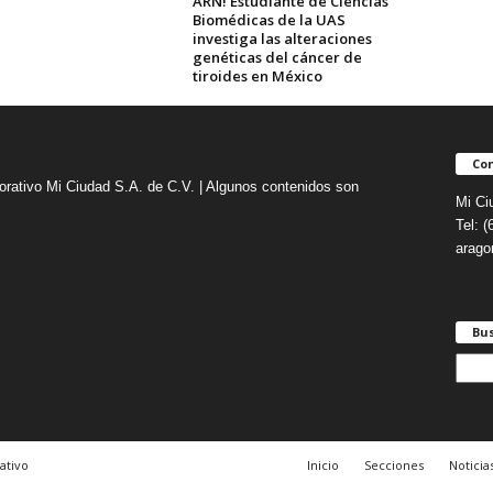
ARN! Estudiante de Ciencias
Biomédicas de la UAS
investiga las alteraciones
genéticas del cáncer de
tiroides en México
Con
orativo Mi Ciudad S.A. de C.V. | Algunos contenidos son
Mi Ci
Tel: 
arag
Bu
B
u
s
c
a
ativo
Inicio
Secciones
Noticia
r