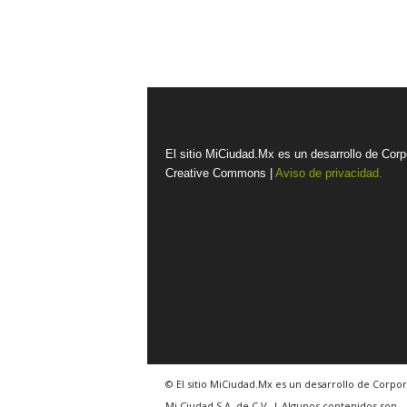
El sitio MiCiudad.Mx es un desarrollo de Corp
Creative Commons |
Aviso de privacidad.
© El sitio MiCiudad.Mx es un desarrollo de Corpor
Mi Ciudad S.A. de C.V. | Algunos contenidos son