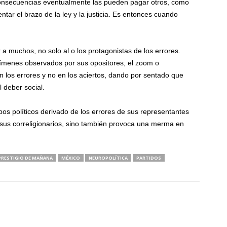
 consecuencias eventualmente las pueden pagar otros, como
tar el brazo de la ley y la justicia. Es entonces cuando
a muchos, no solo al o los protagonistas de los errores.
gímenes observados por sus opositores, el zoom o
los errores y no en los aciertos, dando por sentado que
l deber social.
pos políticos derivado de los errores de sus representantes
 sus correligionarios, sino también provoca una merma en
PRESTIGIO DE MAÑANA
MÉXICO
NEUROPOLÍTICA
PARTIDOS