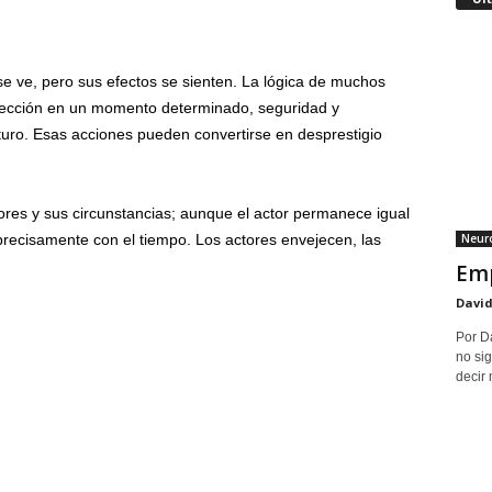
se ve, pero sus efectos se sienten. La lógica de muchos
otección en un momento determinado, seguridad y
turo. Esas acciones pueden convertirse en desprestigio
tores y sus circunstancias; aunque el actor permanece igual
Neuro
precisamente con el tiempo. Los actores envejecen, las
Emp
David
Por D
no sig
decir 