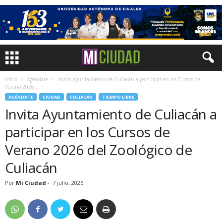
Inicio
Agéndate
Invita Ayuntamiento de Culiacán a participar en los Cursos de
Verano 2026...
AGÉNDATE
CIUDAD
CULIACÁN
TIEMPO LIBRE
Invita Ayuntamiento de Culiacán a
participar en los Cursos de
Verano 2026 del Zoológico de
Culiacán
Por
Mi Ciudad
-
7 julio, 2026