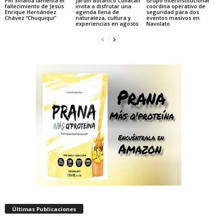
PRI Sinaloa lamenta el
Jardín Botánico Culiacán
Grupo Interinstitucional
fallecimiento de Jesús
invita a disfrutar una
coordina operativo de
Enrique Hernández
agenda llena de
seguridad para dos
Chávez “Chuquiqui”
naturaleza, cultura y
eventos masivos en
experiencias en agosto
Navolato
Últimas Publicaciones