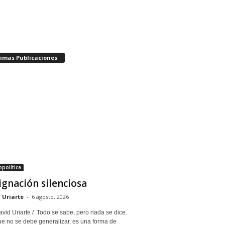
timas Publicaciones
política
ignación silenciosa
 Uriarte
-
6 agosto, 2026
vid Uriarte / Todo se sabe, pero nada se dice.
e no se debe generalizar, es una forma de