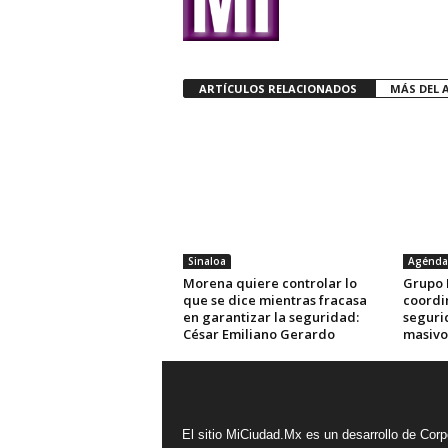
ARTÍCULOS RELACIONADOS
MÁS DEL 
Sinaloa
Agénda
Morena quiere controlar lo
Grupo I
que se dice mientras fracasa
coordi
en garantizar la seguridad:
seguri
César Emiliano Gerardo
masivo
El sitio MiCiudad.Mx es un desarrollo de Corp