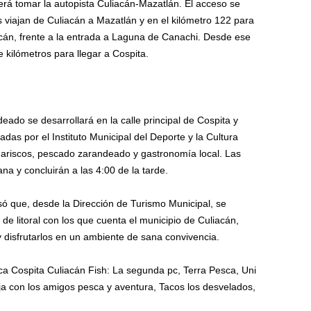
rá tomar la autopista Culiacán-Mazatlán. El acceso se
 viajan de Culiacán a Mazatlán y en el kilómetro 122 para
cán, frente a la entrada a Laguna de Canachi. Desde ese
kilómetros para llegar a Cospita.
deado se desarrollará en la calle principal de Cospita y
das por el Instituto Municipal del Deporte y la Cultura
riscos, pescado zarandeado y gastronomía local. Las
ana y concluirán a las 4:00 de la tarde.
ó que, desde la Dirección de Turismo Municipal, se
de litoral con los que cuenta el municipio de Culiacán,
 disfrutarlos en un ambiente de sana convivencia.
a Cospita Culiacán Fish: La segunda pc, Terra Pesca, Uni
a con los amigos pesca y aventura, Tacos los desvelados,