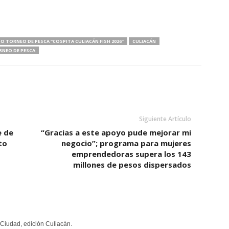
O TORNEO DE PESCA “COSPITA CULIACÁN FISH 2026”
CULIACÁN
NEO DE PESCA
Siguiente Artículo
e de
“Gracias a este apoyo pude mejorar mi
to
negocio”; programa para mujeres
emprendedoras supera los 143
millones de pesos dispersados
Ciudad, edición Culiacán.