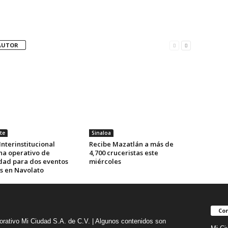
AUTOR
te
Sinaloa
nterinstitucional
Recibe Mazatlán a más de
na operativo de
4,700 cruceristas este
dad para dos eventos
miércoles
s en Navolato
Con
orativo Mi Ciudad S.A. de C.V. | Algunos contenidos son