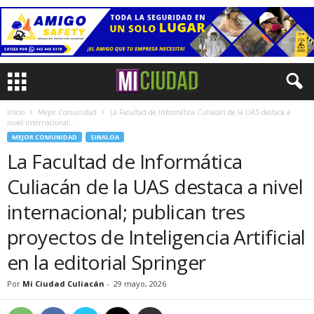
Inicio
Mejor Comunidad
La Facultad de Informática Culiacán de la UAS destaca a
nivel internacional;...
MEJOR COMUNIDAD
SINALOA
La Facultad de Informática
Culiacán de la UAS destaca a nivel
internacional; publican tres
proyectos de Inteligencia Artificial
en la editorial Springer
Por
Mi Ciudad Culiacán
-
29 mayo, 2026