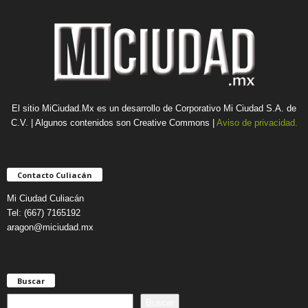
El sitio MiCiudad.Mx es un desarrollo de Corporativo Mi Ciudad S.A. de
C.V. | Algunos contenidos son Creative Commons |
Aviso de privacidad.
Contacto Culiacán
Mi Ciudad Culiacán
Tel: (667) 7165192
aragon@miciudad.mx
Buscar
B
Buscar