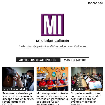
nacional
Mi Ciudad Culiacán
Redacción de periódico Mi Ciudad, edición Culiacán.
ARTÍCULOS RELACIONADOS
MÁS DEL AUTOR
Mejor Comunidad
Sinaloa
Agéndate
Trastornos visuales ya
Morena quiere controlar
Grupo Interinstitucional
son la tercera causa de
lo que se dice mientras
coordina operativo de
discapacidad en México,
fracasa en garantizar la
seguridad para dos
revela estudio del
seguridad: César
eventos masivos en
CIDOCS
Emiliano Gerardo
Navolato