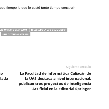
co tiempo lo que le costó tanto tiempo construir.
VID URIARTE GASTELUM
IGLESIA DE LA LUZ DEL MUNDO
UNA DEFENSA FAMILIAR
Siguiente Artículo
io
La Facultad de Informática Culiacán de
elada
la UAS destaca a nivel internacional;
publican tres proyectos de Inteligencia
Artificial en la editorial Springer