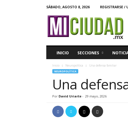
SÁBADO, AGOSTO 8, 2026
REGISTRARSE / 
M
i
C
i
u
d
a
INICIO
SECCIONES
NOTICI
d
Inicio
Neuropolítica
Una defensa familiar
NEUROPOLÍTICA
Una defensa
Por
David Uriarte
-
29 mayo, 2026