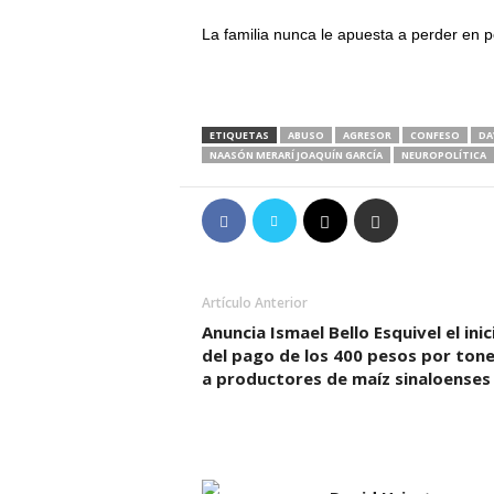
La familia nunca le apuesta a perder en po
ETIQUETAS
ABUSO
AGRESOR
CONFESO
DA
NAASÓN MERARÍ JOAQUÍN GARCÍA
NEUROPOLÍTICA
Artículo Anterior
Anuncia Ismael Bello Esquivel el inic
del pago de los 400 pesos por ton
a productores de maíz sinaloenses