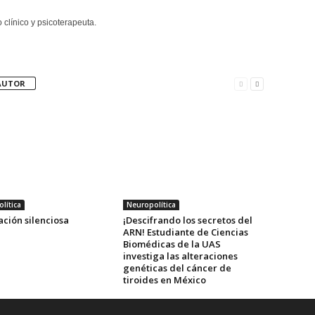
clínico y psicoterapeuta.
AUTOR
lítica
Neuropolítica
ción silenciosa
¡Descifrando los secretos del
ARN! Estudiante de Ciencias
Biomédicas de la UAS
investiga las alteraciones
genéticas del cáncer de
tiroides en México