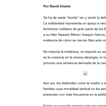
Por David Uriarte
/
Se ha de sentir “bonito” ver y sentir la 
La solidaridad representa un apoyo a veces
fenómeno solidario de gran parte de los f
a su líder Naasón Merarí Joaquín García, 
evidencia de cómo se cierran filas ante 
No importa la evidencia, no importa su rec
es la creencia en la misma ideología, lo 
proceso una sentencia derivada de la car
Aun así, los defienden como la madre o el
familias cuya moralidad vertical no les pe
presentan con más frecuencia en la polític
Existe un parecido gremial entre los miemb