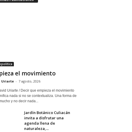
política
ieza el movimiento
 Uriarte
-
7 agosto, 2026
avid Uriarte / Decir que empieza el movimiento
nifica nada si no se contextualiza. Una forma de
mucho y no decir nada...
Jardín Botánico Culiacán
invita a disfrutar una
agenda llena de
naturaleza,...