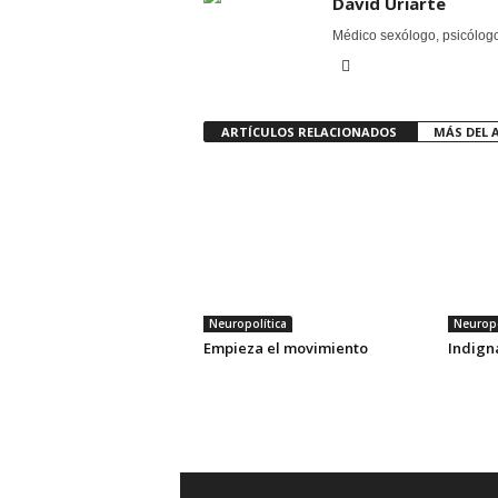
David Uriarte
Médico sexólogo, psicólogo 
ARTÍCULOS RELACIONADOS
MÁS DEL 
Neuropolítica
Neuropo
Empieza el movimiento
Indigna