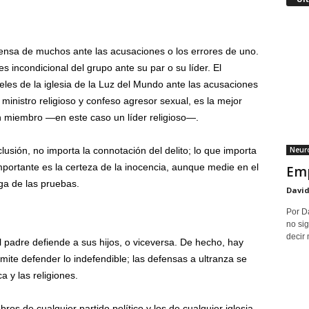
defensa de muchos ante las acusaciones o los errores de uno.
 incondicional del grupo ante su par o su líder. El
ieles de la iglesia de la Luz del Mundo ante las acusaciones
ministro religioso y confeso agresor sexual, es la mejor
un miembro —en este caso un líder religioso—.
Neuro
lusión, no importa la connotación del delito; lo que importa
importante es la certeza de la inocencia, aunque medie en el
Emp
ga de las pruebas.
David
Por D
no sig
decir 
 padre defiende a sus hijos, o viceversa. De hecho, hay
rmite defender lo indefendible; las defensas a ultranza se
a y las religiones.
ros de cualquier partido político y los de cualquier iglesia