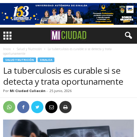
Inicio
Salud y Nutrición
La tuberculosis es curable si se detecta y trata
oportunamente
SALUD Y NUTRICIÓN
SINALOA
La tuberculosis es curable si se
detecta y trata oportunamente
Por
Mi Ciudad Culiacán
-
25 junio, 2026