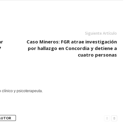
Siguiente Artículo
ar
Caso Mineros: FGR atrae investigación
7
por hallazgo en Concordia y detiene a
cuatro personas
clínico y psicoterapeuta.
AUTOR