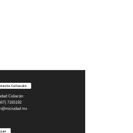
tacto Culiacán
udad Culiacán
(667) 7165192
on@miciudad.mx
scar