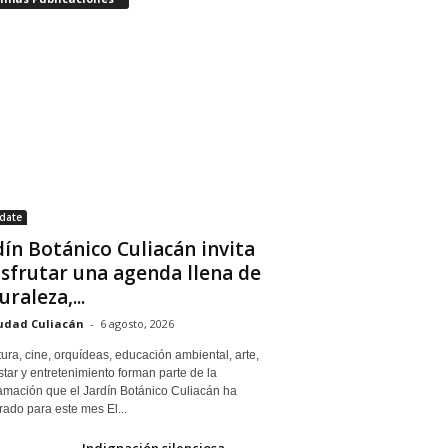
date
dín Botánico Culiacán invita
isfrutar una agenda llena de
uraleza,...
udad Culiacán
-
6 agosto, 2026
tura, cine, orquídeas, educación ambiental, arte,
tar y entretenimiento forman parte de la
amación que el Jardín Botánico Culiacán ha
ado para este mes El...
Indignación silenciosa