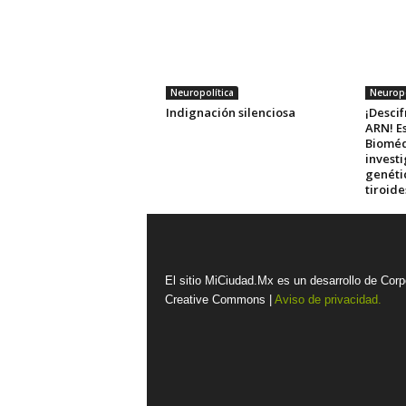
Neuropolítica
Neuropo
Indignación silenciosa
¡Descif
ARN! E
Bioméd
investi
genéti
tiroid
El sitio MiCiudad.Mx es un desarrollo de Corp
Creative Commons |
Aviso de privacidad.