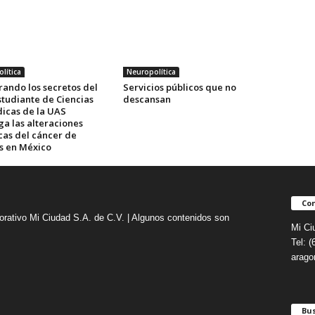
lítica
Neuropolítica
rando los secretos del
Servicios públicos que no
studiante de Ciencias
descansan
icas de la UAS
ga las alteraciones
cas del cáncer de
es en México
Con
orativo Mi Ciudad S.A. de C.V. | Algunos contenidos son
Mi Ci
Tel: 
arag
Bu