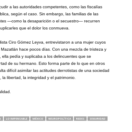
cudir a las autoridades competentes, como las fiscalías
blica, según el caso. Sin embargo, las familias de las
ntes —como la desaparición o el secuestro— recurren
uplicarles que el dolor los conmueva.
dista Ciro Gómez Leyva, entrevistaron a una mujer cuyos
e Mazatlán hace pocos días. Con una mezcla de tristeza y
 ella pedía y suplicaba a los delincuentes que se
ertad de su hermano. Esto forma parte de lo que en otros
 difícil asimilar las actitudes derrotistas de una sociedad
la libertad, la integridad y el patrimonio.
lidad.
A
LO IMPENSABLE
MÉXICO
NEUROPOLÍTICA
REDES
SEGURIDAD