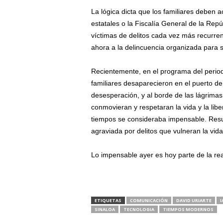
La lógica dicta que los familiares deben a
estatales o la Fiscalía General de la Repú
víctimas de delitos cada vez más recurre
ahora a la delincuencia organizada para s
Recientemente, en el programa del perio
familiares desaparecieron en el puerto d
desesperación, y al borde de las lágrimas,
conmovieran y respetaran la vida y la lib
tiempos se consideraba impensable. Resulta
agraviada por delitos que vulneran la vida, 
Lo impensable ayer es hoy parte de la rea
ETIQUETAS
COMUNICACIÓN
DAVID URIARTE
I
SINALOA
TECNOLOGIA
TIEMPOS MODERNOS