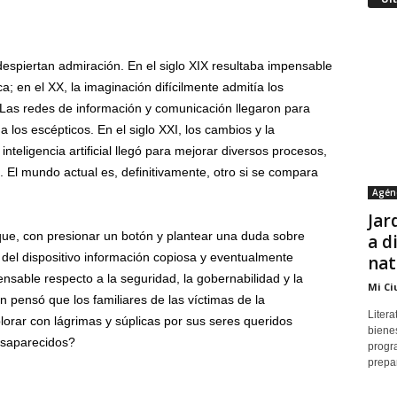
 despiertan admiración. En el siglo XIX resultaba impensable
; en el XX, la imaginación difícilmente admitía los
. Las redes de información y comunicación llegaron para
a los escépticos. En el siglo XXI, los cambios y la
nteligencia artificial llegó para mejorar diversos procesos,
 El mundo actual es, definitivamente, otro si se compara
Agén
Jar
ue, con presionar un botón y plantear una duda sobre
a d
o del dispositivo información copiosa y eventualmente
nat
ensable respecto a la seguridad, la gobernabilidad y la
Mi Ci
 pensó que los familiares de las víctimas de la
Litera
orar con lágrimas y súplicas por sus seres queridos
bienes
desaparecidos?
progr
prepar