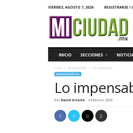
VIERNES, AGOSTO 7, 2026
REGISTRARSE / 
M
i
C
i
u
d
a
INICIO
SECCIONES
NOTICI
d
Inicio
Neuropolítica
Lo impensable
NEUROPOLÍTICA
Lo impensa
Por
David Uriarte
-
6 febrero, 2026