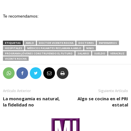
Te recomendamos:
ETIQUETAS
AMLO
DOCTOR VICENTE ROCHA
DOCTORES
ENFERMEROS
HOSPITALES
MÉDICOS PASANTES RECLAMAN A AMLO
NINIS
PROGRAMA JÓVENES CONSTRUYENDO EL FUTURO
SALARIO
SUELDO
VERACRUZ
VICENTE ROCHA
Artículo Anterior
Siguiente Artículo
La monogamia es natural,
Algo se cocina en el PRI
la fidelidad no
estatal