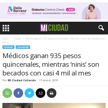
Inicio
Ciudad
Médicos ganan 935 pesos quincenales, mientras ‘ninis’ son becados con
casi 4...
CIUDAD
CULIACÁN
Médicos ganan 935 pesos
quincenales, mientras ‘ninis’ son
becados con casi 4 mil al mes
Por
Mi Ciudad Culiacán
-
17 enero, 2019