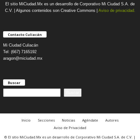
El sitio MiCiudad.Mx es un desarrollo de Corporativo Mi Ciudad S.A. de
C.V. | Algunos contenidos son Creative Commons |
Aviso de privacidad.
Contacto Culiacán
Mi Ciudad Culiacán
Tel: (667) 7165192
aragon@miciudad.mx
Buscar
B
Buscar
u
s
c
a
Inicio
Secciones
Noticias
Agéndate
Autores
r
Aviso de Privacidad
© El sitio MiCiudad.Mx es un desarrollo de Corporativo Mi Ciudad S.A. de C.V. |