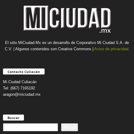
El sitio MiCiudad.Mx es un desarrollo de Corporativo Mi Ciudad S.A. de
C.V. | Algunos contenidos son Creative Commons |
Aviso de privacidad.
Contacto Culiacán
Mi Ciudad Culiacán
Tel: (667) 7165192
aragon@miciudad.mx
Buscar
B
Buscar
u