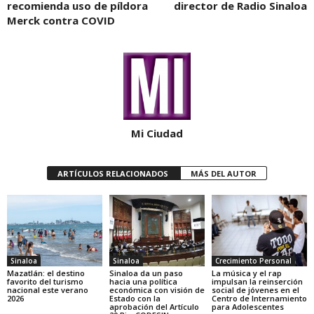
recomienda uso de píldora
director de Radio Sinaloa
Merck contra COVID
Mi Ciudad
ARTÍCULOS RELACIONADOS
MÁS DEL AUTOR
Sinaloa
Sinaloa
Crecimiento Personal
Mazatlán: el destino
Sinaloa da un paso
La música y el rap
favorito del turismo
hacia una política
impulsan la reinserción
nacional este verano
económica con visión de
social de jóvenes en el
2026
Estado con la
Centro de Internamiento
aprobación del Artículo
para Adolescentes