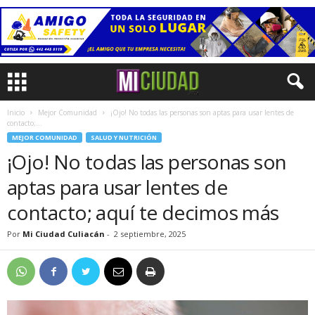
Inicio
Mejor Comunidad
¡Ojo! No todas las personas son aptas para usar lentes de
contacto;...
MEJOR COMUNIDAD
SALUD Y NUTRICIÓN
¡Ojo! No todas las personas son
aptas para usar lentes de
contacto; aquí te decimos más
Por
Mi Ciudad Culiacán
-
2 septiembre, 2025