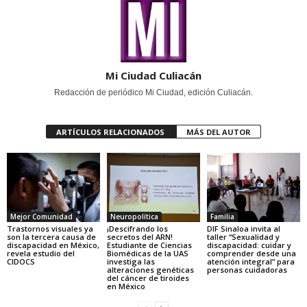
Mi Ciudad Culiacán
Redacción de periódico Mi Ciudad, edición Culiacán.
ARTÍCULOS RELACIONADOS
MÁS DEL AUTOR
Mejor Comunidad
Neuropolítica
Familia
Trastornos visuales ya
¡Descifrando los
DIF Sinaloa invita al
son la tercera causa de
secretos del ARN!
taller “Sexualidad y
discapacidad en México,
Estudiante de Ciencias
discapacidad: cuidar y
revela estudio del
Biomédicas de la UAS
comprender desde una
CIDOCS
investiga las
atención integral” para
alteraciones genéticas
personas cuidadoras
del cáncer de tiroides
en México