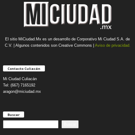
El sitio MiCiudad.Mx es un desarrollo de Corporativo Mi Ciudad S.A. de
C.V. | Algunos contenidos son Creative Commons |
Aviso de privacidad.
Contacto Culiacán
Mi Ciudad Culiacán
Tel: (667) 7165192
aragon@miciudad.mx
Buscar
B
Buscar
u