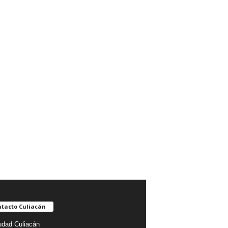
tacto Culiacán
udad Culiacán