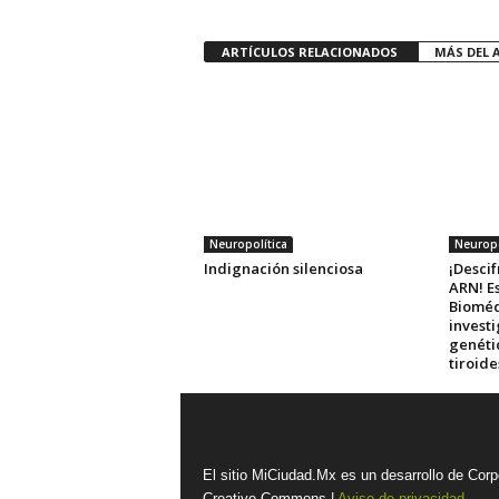
ARTÍCULOS RELACIONADOS
MÁS DEL 
Neuropolítica
Neuropo
Indignación silenciosa
¡Descif
ARN! E
Bioméd
investi
genéti
tiroid
El sitio MiCiudad.Mx es un desarrollo de Corp
Creative Commons |
Aviso de privacidad.