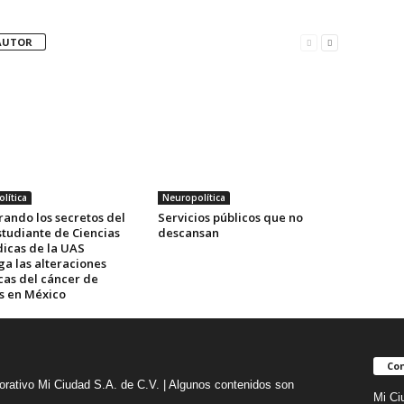
AUTOR
lítica
Neuropolítica
rando los secretos del
Servicios públicos que no
studiante de Ciencias
descansan
icas de la UAS
ga las alteraciones
cas del cáncer de
es en México
Con
orativo Mi Ciudad S.A. de C.V. | Algunos contenidos son
Mi Ci