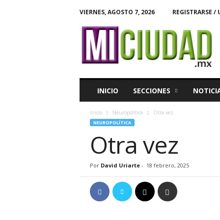
VIERNES, AGOSTO 7, 2026
REGISTRARSE / 
M
i
C
i
u
d
a
INICIO
SECCIONES
NOTICI
d
Inicio
Neuropolítica
Otra vez
NEUROPOLÍTICA
Otra vez
Por
David Uriarte
-
18 febrero, 2025