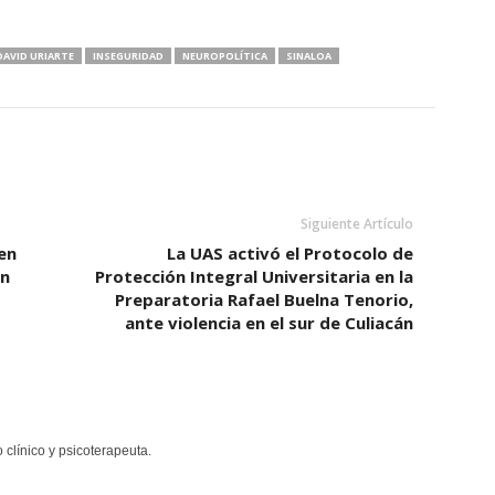
DAVID URIARTE
INSEGURIDAD
NEUROPOLÍTICA
SINALOA
Siguiente Artículo
en
La UAS activó el Protocolo de
en
Protección Integral Universitaria en la
Preparatoria Rafael Buelna Tenorio,
ante violencia en el sur de Culiacán
clínico y psicoterapeuta.