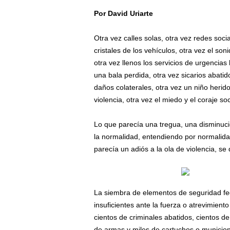
Por David Uriarte
/
Otra vez calles solas, otra vez redes soc
cristales de los vehículos, otra vez el son
otra vez llenos los servicios de urgencias
una bala perdida, otra vez sicarios abatid
daños colaterales, otra vez un niño herido
violencia, otra vez el miedo y el coraje soc
Lo que parecía una tregua, una disminuci
la normalidad, entendiendo por normalidad
parecía un adiós a la ola de violencia, se
La siembra de elementos de seguridad fede
insuficientes ante la fuerza o atrevimien
cientos de criminales abatidos, cientos d
de armas y miles de cartuchos o municion