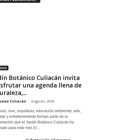
date
dín Botánico Culiacán invita
isfrutar una agenda llena de
uraleza,...
udad Culiacán
-
6 agosto, 2026
tura, cine, orquídeas, educación ambiental, arte,
tar y entretenimiento forman parte de la
amación que el Jardín Botánico Culiacán ha
ado para este mes El...
Indignación silenciosa