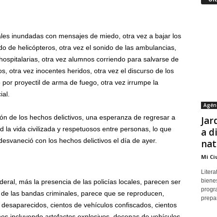
iales inundadas con mensajes de miedo, otra vez a bajar los
ido de helicópteros, otra vez el sonido de las ambulancias,
 hospitalarias, otra vez alumnos corriendo para salvarse de
os, otra vez inocentes heridos, otra vez el discurso de los
 por proyectil de arma de fuego, otra vez irrumpe la
ial.
Agén
ón de los hechos delictivos, una esperanza de regresar a
Jar
 la vida civilizada y respetuosos entre personas, lo que
a d
 desvaneció con los hechos delictivos el día de ayer.
nat
Mi Ci
Litera
bienes
ral, más la presencia de las policías locales, parecen ser
progr
to de las bandas criminales, parece que se reproducen,
prepar
e desaparecidos, cientos de vehículos confiscados, cientos
es incluyendo artefactos explosivos, decenas de vehículos