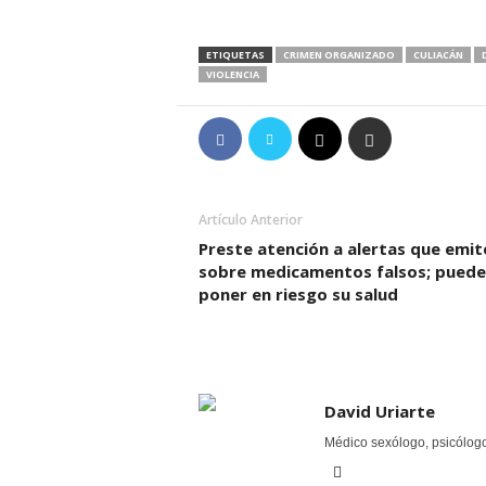
ETIQUETAS
CRIMEN ORGANIZADO
CULIACÁN
VIOLENCIA
Artículo Anterior
Preste atención a alertas que emit
sobre medicamentos falsos; pued
poner en riesgo su salud
David Uriarte
Médico sexólogo, psicólogo 