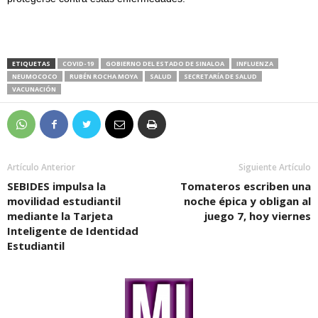
ETIQUETAS
COVID-19
GOBIERNO DEL ESTADO DE SINALOA
INFLUENZA
NEUMOCOCO
RUBÉN ROCHA MOYA
SALUD
SECRETARÍA DE SALUD
VACUNACIÓN
Artículo Anterior
Siguiente Artículo
SEBIDES impulsa la
Tomateros escriben una
movilidad estudiantil
noche épica y obligan al
mediante la Tarjeta
juego 7, hoy viernes
Inteligente de Identidad
Estudiantil