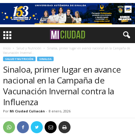
Inicio
Salud y Nutrición
Sinaloa, primer lugar en avance nacional en la Campaña de
Vacunación Invernal...
SALUD Y NUTRICIÓN
SINALOA
Sinaloa, primer lugar en avance
nacional en la Campaña de
Vacunación Invernal contra la
Influenza
Por
Mi Ciudad Culiacán
-
8 enero, 2026