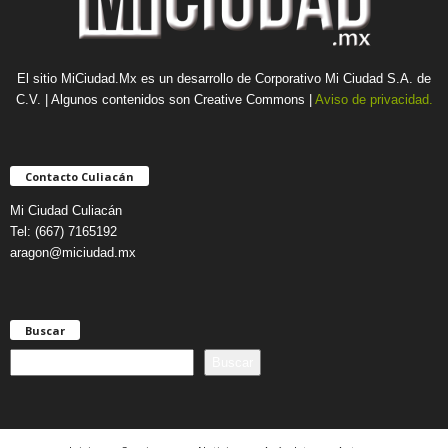
El sitio MiCiudad.Mx es un desarrollo de Corporativo Mi Ciudad S.A. de
C.V. | Algunos contenidos son Creative Commons |
Aviso de privacidad.
Contacto Culiacán
Mi Ciudad Culiacán
Tel: (667) 7165192
aragon@miciudad.mx
Buscar
B
Buscar
u
s
c
a