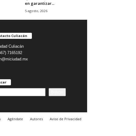
en garantizar...
5 agosto, 2026
tacto Culiacán
udad Culiacán
(667) 7165192
on@miciudad.mx
scar
Buscar
s
Agéndate
Autores
Aviso de Privacidad