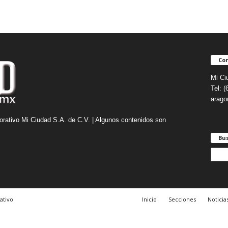
Con
Mi Ci
Tel: 
arag
orativo Mi Ciudad S.A. de C.V. | Algunos contenidos son
Bu
B
u
s
c
a
ativo
Inicio
Secciones
Noticia
r