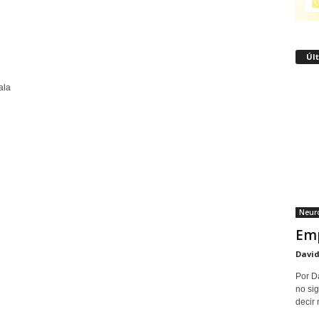
Úl
ala
Neuro
Emp
David
Por D
no sig
decir 