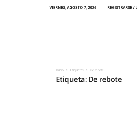
VIERNES, AGOSTO 7, 2026
REGISTRARSE / 
M
i
C
i
u
d
a
d
Inicio
Etiquetas
De rebote
Etiqueta: De rebote