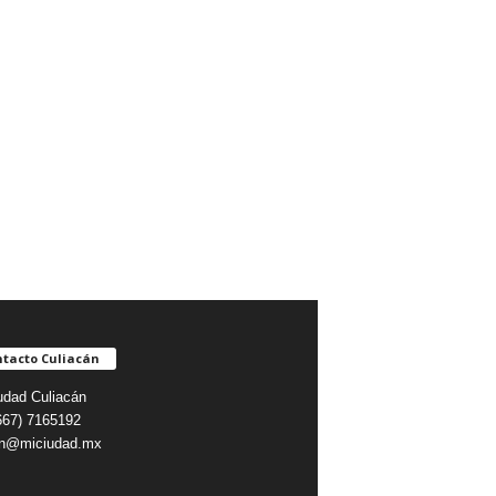
tacto Culiacán
udad Culiacán
(667) 7165192
on@miciudad.mx