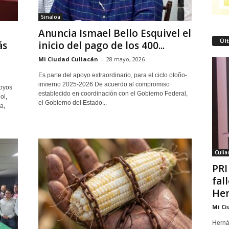
Sinaloa
Anuncia Ismael Bello Esquivel el
Úl
ás
inicio del pago de los 400...
Mi Ciudad Culiacán
-
28 mayo, 2026
Es parte del apoyo extraordinario, para el ciclo otoño-
invierno 2025-2026 De acuerdo al compromiso
poyos
establecido en coordinación con el Gobierno Federal,
ol,
el Gobierno del Estado...
a,
Culia
PRI
fal
Her
Mi Ci
Herná