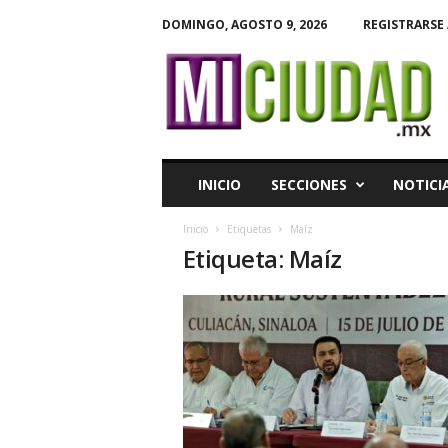
DOMINGO, AGOSTO 9, 2026
REGISTRARSE 
M
i
C
i
u
d
a
INICIO
SECCIONES
NOTICI
d
Inicio
Etiquetas
Maíz
Etiqueta: Maíz