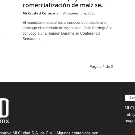
comercialización de maíz se...
Mi Ciudad Culiacán
-
29 septiembre, 2025
El mandatario estatal dio a conocer que desde ayer
domingo el secretario de Agricultura, Julio Berdegué lo
e
convocó a una reunión Durante su Conferencia
a
Semanera,...
Página 1 de 3
Con
Mi Ci
Tel: 
arag
orativo Mi Ciudad S.A. de C.V. | Algunos contenidos son