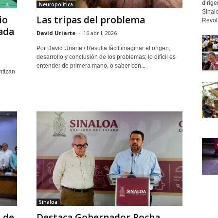
dirige
Neuropolítica
Sinalo
io
Las tripas del problema
Revolu
lada
David Uriarte
-
16 abril, 2026
Por David Uriarte / Resulta fácil imaginar el origen,
desarrollo y conclusión de los problemas; lo difícil es
entender de primera mano, o saber con...
ntizan
Sinaloa
 de
Destaca Gobernador Rocha