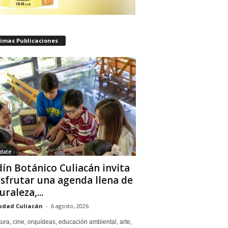
timas Publicaciones
date
dín Botánico Culiacán invita
isfrutar una agenda llena de
uraleza,...
udad Culiacán
-
6 agosto, 2026
tura, cine, orquídeas, educación ambiental, arte,