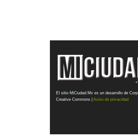
El sitio MiCiudad.Mx es un desarrollo de Corp
Creative Commons |
Aviso de privacidad.