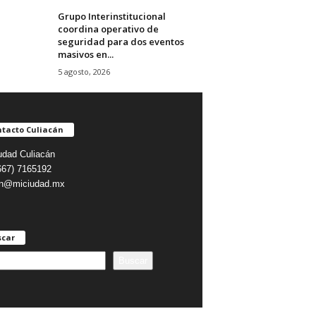
Grupo Interinstitucional
coordina operativo de
seguridad para dos eventos
masivos en...
5 agosto, 2026
tacto Culiacán
udad Culiacán
(667) 7165192
on@miciudad.mx
scar
Buscar