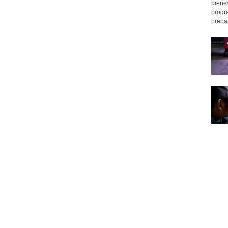
bienes
progr
prepar