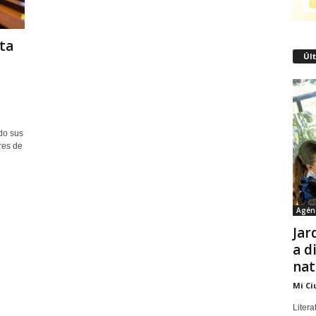
ta
Úl
do sus
res de
Agén
Jar
a d
nat
Mi Ci
Litera