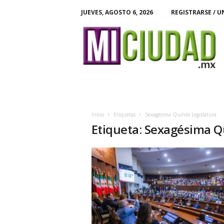
JUEVES, AGOSTO 6, 2026
REGISTRARSE / U
M
i
C
i
u
d
a
d
Inicio
Etiquetas
Sexagésima Quinta Legislatura
Etiqueta: Sexagésima Q