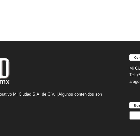
Con
Mi Ci
Tel: 
arag
orativo Mi Ciudad S.A. de C.V. | Algunos contenidos son
Bu
B
u
s
c