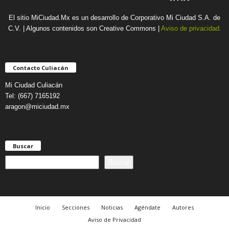
El sitio MiCiudad.Mx es un desarrollo de Corporativo Mi Ciudad S.A. de
C.V. | Algunos contenidos son Creative Commons |
Aviso de privacidad.
Contacto Culiacán
Mi Ciudad Culiacán
Tel: (667) 7165192
aragon@miciudad.mx
Buscar
B
Buscar
u
s
c
a
Inicio
Secciones
Noticias
Agéndate
Autores
r
Aviso de Privacidad