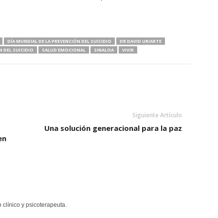
DÍA MUNDIAL DE LA PREVENCIÓN DEL SUICIDIO
DR DAVID URIARTE
 DEL SUICIDIO
SALUD EMOCIONAL
SINALOA
VIVIR
Siguiente Artículo
Una solución generacional para la paz
en
clínico y psicoterapeuta.