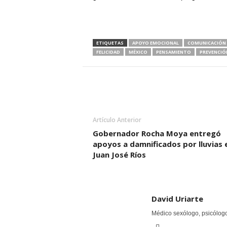
ETIQUETAS
APOYO EMOCIONAL
COMUNICACIÓN
FELICIDAD
MÉXICO
PENSAMIENTO
PREVENCIÓN
Artículo Anterior
Gobernador Rocha Moya entregó
apoyos a damnificados por lluvias 
Juan José Ríos
David Uriarte
Médico sexólogo, psicólogo 