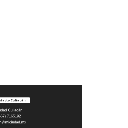
tacto Culiacán
udad Culiacán
(667) 7165192
on@miciudad.mx