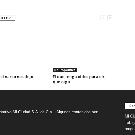
AUTOR
Neuropolítica
el narco nos dejó
El que tenga oídos para oír,
que oiga
Con
orativo Mi Ciudad S.A. de C.V. | Algunos contenidos son
Mi Ci
Tel: 
arag