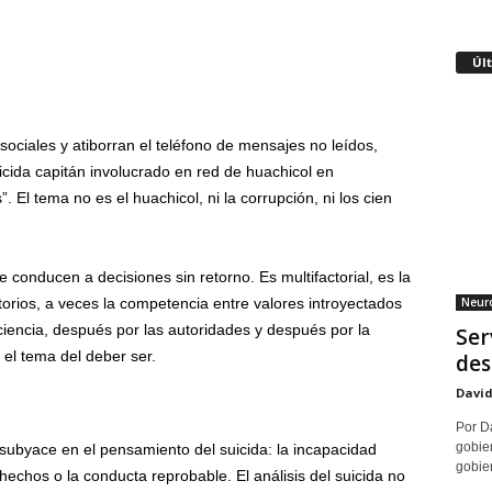
Úl
sociales y atiborran el teléfono de mensajes no leídos,
cida capitán involucrado en red de huachicol en
 El tema no es el huachicol, ni la corrupción, ni los cien
conducen a decisiones sin retorno. Es multifactorial, es la
Neuro
rios, a veces la competencia entre valores introyectados
iencia, después por las autoridades y después por la
Ser
 el tema del deber ser.
des
David
Por Da
gobier
 subyace en el pensamiento del suicida: la incapacidad
gobier
 hechos o la conducta reprobable. El análisis del suicida no