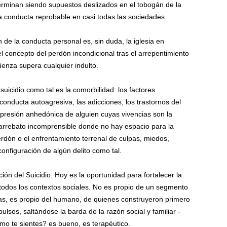
terminan siendo supuestos deslizados en el tobogán de la
 conducta reprobable en casi todas las sociedades.
n de la conducta personal es, sin duda, la iglesia en
l concepto del perdón incondicional tras el arrepentimiento
enza supera cualquier indulto.
suicidio como tal es la comorbilidad: los factores
conducta autoagresiva, las adicciones, los trastornos del
presión anhedónica de alguien cuyas vivencias son la
arrebato incomprensible donde no hay espacio para la
 perdón o el enfrentamiento terrenal de culpas, miedos,
nfiguración de algún delito como tal.
ón del Suicidio. Hoy es la oportunidad para fortalecer la
 todos los contextos sociales. No es propio de un segmento
s, es propio del humano, de quienes construyeron primero
lsos, saltándose la barda de la razón social y familiar -
mo te sientes? es bueno, es terapéutico.