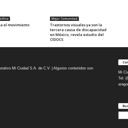
lítica
Mejor Comunidad
a el movimiento
Trastornos visuales ya son la
tercera causa de discapacidad
en México, revela estudio del
CIDOCS
Con
orativo Mi Ciudad S.A. de C.V. | Algunos contenidos son
Mi Ci
Tel: 
arag
Bu
B
u
s