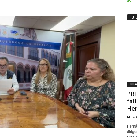
Úl
Culia
PRI
fal
Her
Mi Ci
Herná
dirige