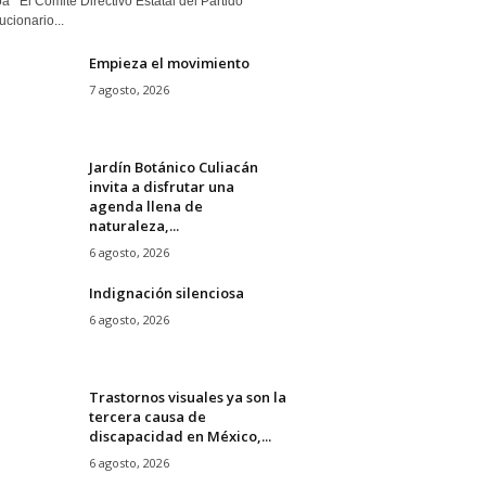
a El Comité Directivo Estatal del Partido
cionario...
Empieza el movimiento
7 agosto, 2026
Jardín Botánico Culiacán
invita a disfrutar una
agenda llena de
naturaleza,...
6 agosto, 2026
Indignación silenciosa
6 agosto, 2026
Trastornos visuales ya son la
tercera causa de
discapacidad en México,...
6 agosto, 2026