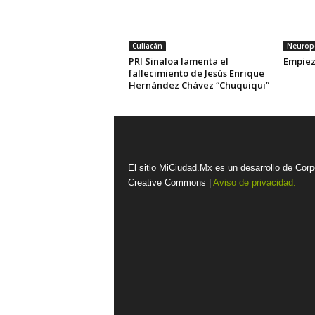
Culiacán
Neuropo
PRI Sinaloa lamenta el
Empiez
fallecimiento de Jesús Enrique
Hernández Chávez “Chuquiqui”
El sitio MiCiudad.Mx es un desarrollo de Corp
Creative Commons |
Aviso de privacidad.