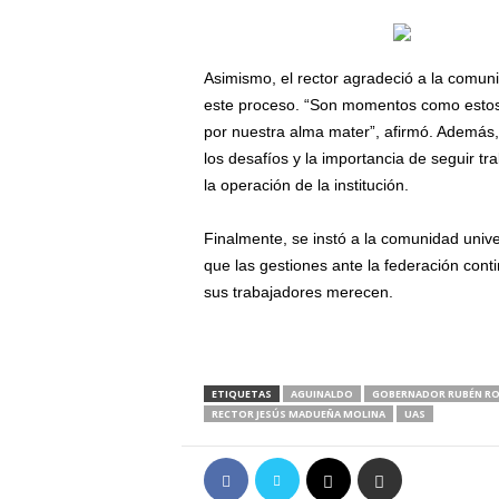
Asimismo, el rector agradeció a la comun
este proceso. “Son momentos como estos 
por nuestra alma mater”, afirmó. Además, 
los desafíos y la importancia de seguir t
la operación de la institución.
Finalmente, se instó a la comunidad univer
que las gestiones ante la federación conti
sus trabajadores merecen.
ETIQUETAS
AGUINALDO
GOBERNADOR RUBÉN R
RECTOR JESÚS MADUEÑA MOLINA
UAS