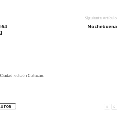
Siguiente Artículo
164
Nochebuena
l
Ciudad, edición Culiacán.
AUTOR