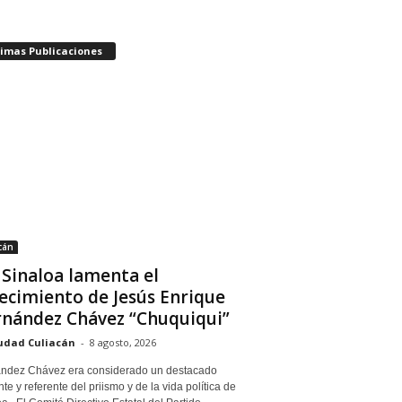
timas Publicaciones
cán
 Sinaloa lamenta el
lecimiento de Jesús Enrique
nández Chávez “Chuquiqui”
udad Culiacán
-
8 agosto, 2026
ndez Chávez era considerado un destacado
nte y referente del priismo y de la vida política de