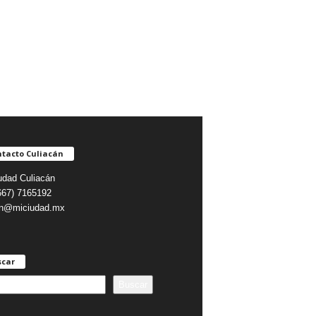
tacto Culiacán
udad Culiacán
(667) 7165192
on@miciudad.mx
scar
Buscar