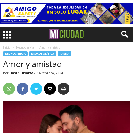
Inicio
Neurociencia
Amor y amistad
NEUROCIENCIA
NEUROPOLÍTICA
PAREJA
Amor y amistad
Por
David Uriarte
-
14 febrero, 2024