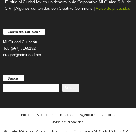
El sitio MiCiudad.Mx es un desarrollo de Corporativo Mi Ciudad S.A. de
C.V. | Algunos contenidos son Creative Commons |
Aviso de privacidad.
Contacto Culiacán
Mi Ciudad Culiacán
Tel: (667) 7165192
aragon@miciudad.mx
Buscar
B
Buscar
u
s
c
a
Inicio
Secciones
Noticias
Agéndate
Autores
r
Aviso de Privacidad
© El sitio MiCiudad.Mx es un desarrollo de Corporativo Mi Ciudad S.A. de C.V. |