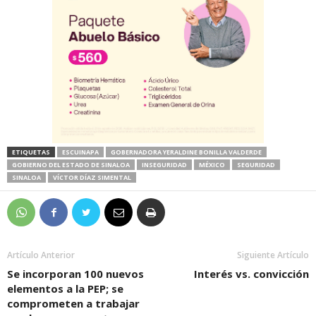
ETIQUETAS
ESCUINAPA
GOBERNADORA YERALDINE BONILLA VALDERDE
GOBIERNO DEL ESTADO DE SINALOA
INSEGURIDAD
MÉXICO
SEGURIDAD
SINALOA
VÍCTOR DÍAZ SIMENTAL
Artículo Anterior
Siguiente Artículo
Se incorporan 100 nuevos
Interés vs. convicción
elementos a la PEP; se
comprometen a trabajar