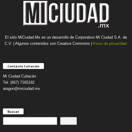
El sitio MiCiudad.Mx es un desarrollo de Corporativo Mi Ciudad S.A. de
C.V. | Algunos contenidos son Creative Commons |
Aviso de privacidad.
Contacto Culiacán
Mi Ciudad Culiacán
Tel: (667) 7165192
aragon@miciudad.mx
Buscar
B
Buscar
u