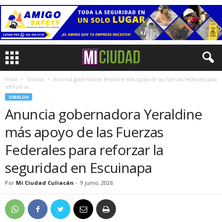
Inicio
Sinaloa
Anuncia gobernadora Yeraldine más apoyo de las Fuerzas Federales para
reforzar la...
SINALOA
Anuncia gobernadora Yeraldine
más apoyo de las Fuerzas
Federales para reforzar la
seguridad en Escuinapa
Por
Mi Ciudad Culiacán
-
9 junio, 2026