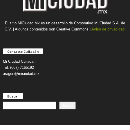
El sitio MiCiudad.Mx es un desarrollo de Corporativo Mi Ciudad S.A. de
C.V. | Algunos contenidos son Creative Commons |
Aviso de privacidad.
Contacto Culiacán
Mi Ciudad Culiacán
Tel: (667) 7165192
aragon@miciudad.mx
Buscar
B
Buscar
u
s
c
a