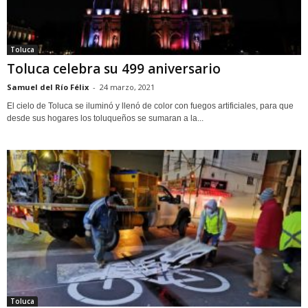
Toluca
Toluca celebra su 499 aniversario
Samuel del Río Félix
-
24 marzo, 2021
El cielo de Toluca se iluminó y llenó de color con fuegos artificiales, para que
desde sus hogares los toluqueños se sumaran a la...
Toluca