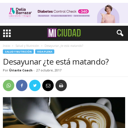
Inicio
Salud y Nutrición
Desayunar ¿te está matando?
SALUD Y NUTRICIÓN
VIDA PLENA
Desayunar ¿te está matando?
Por
Üriarte Coach
-
27 octubre, 2017