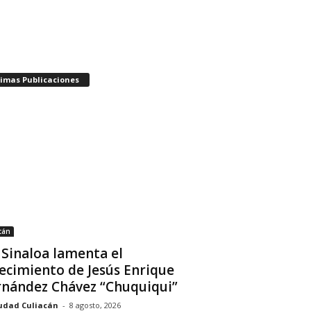
timas Publicaciones
cán
 Sinaloa lamenta el
lecimiento de Jesús Enrique
nández Chávez “Chuquiqui”
udad Culiacán
-
8 agosto, 2026