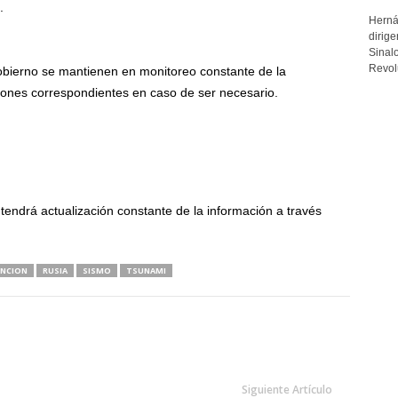
.
Herná
dirige
Sinalo
Revolu
obierno se mantienen en monitoreo constante de la
ciones correspondientes en caso de ser necesario.
antendrá actualización constante de la información a través
ENCION
RUSIA
SISMO
TSUNAMI
Siguiente Artículo