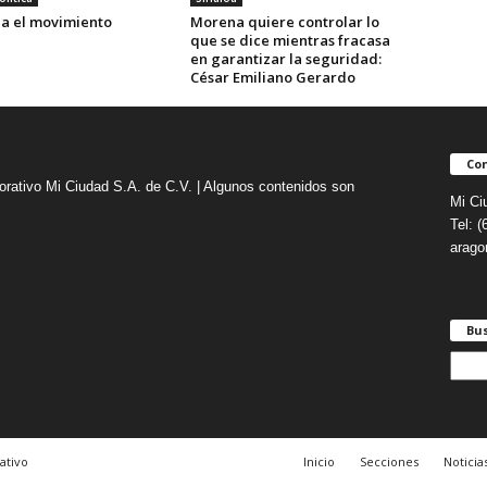
a el movimiento
Morena quiere controlar lo
que se dice mientras fracasa
en garantizar la seguridad:
César Emiliano Gerardo
Con
orativo Mi Ciudad S.A. de C.V. | Algunos contenidos son
Mi Ci
Tel: 
arag
Bu
B
u
s
c
a
ativo
Inicio
Secciones
Noticia
r