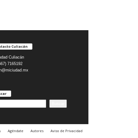
tacto Culiacán
udad Culiacán
(667) 7165192
on@miciudad.mx
scar
Buscar
s
Agéndate
Autores
Aviso de Privacidad