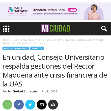
Inicio
Mejor Comunidad
En unidad, Consejo Universitario respalda gestiones del
Rector Madueña ante crisis financiera...
MEJOR COMUNIDAD
SINALOA
En unidad, Consejo Universitario
respalda gestiones del Rector
Madueña ante crisis financiera de
la UAS
Por
Mi Ciudad Culiacán
-
17 julio, 2025