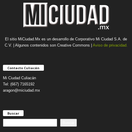
El sitio MiCiudad.Mx es un desarrollo de Corporativo Mi Ciudad S.A. de
C.V. | Algunos contenidos son Creative Commons |
Aviso de privacidad.
Contacto Culiacán
Mi Ciudad Culiacán
Tel: (667) 7165192
aragon@miciudad.mx
Buscar
B
Buscar
u