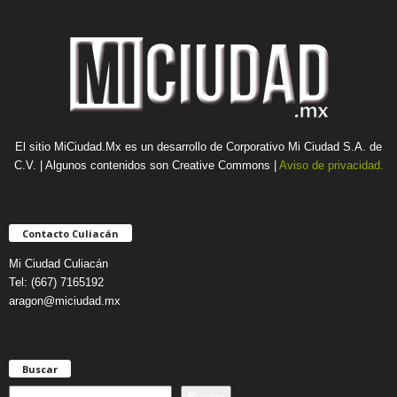
El sitio MiCiudad.Mx es un desarrollo de Corporativo Mi Ciudad S.A. de
C.V. | Algunos contenidos son Creative Commons |
Aviso de privacidad.
Contacto Culiacán
Mi Ciudad Culiacán
Tel: (667) 7165192
aragon@miciudad.mx
Buscar
B