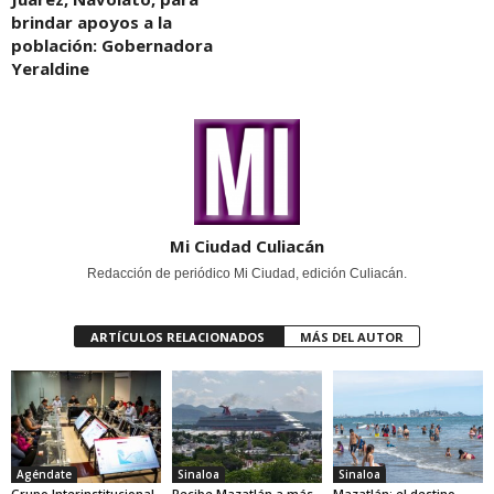
brindar apoyos a la
población: Gobernadora
Yeraldine
Mi Ciudad Culiacán
Redacción de periódico Mi Ciudad, edición Culiacán.
ARTÍCULOS RELACIONADOS
MÁS DEL AUTOR
Agéndate
Sinaloa
Sinaloa
Grupo Interinstitucional
Recibe Mazatlán a más
Mazatlán: el destino