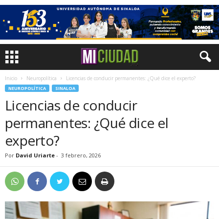
Inicio
Neuropolítica
Licencias de conducir permanentes: ¿Qué dice el experto?
NEUROPOLÍTICA
SINALOA
Licencias de conducir
permanentes: ¿Qué dice el
experto?
Por
David Uriarte
-
3 febrero, 2026