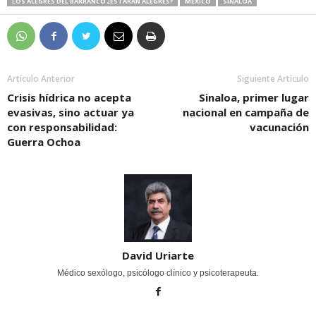
LOS ALEGRES DEL BARRANCO ¿ESTARÁN ALEGRES?
MÉXICO
SINALOA
Artículo Anterior
Siguiente Artículo
Crisis hídrica no acepta
Sinaloa, primer lugar
evasivas, sino actuar ya
nacional en campaña de
con responsabilidad:
vacunación
Guerra Ochoa
David Uriarte
Médico sexólogo, psicólogo clínico y psicoterapeuta.