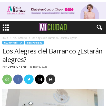
Inicio
Neuropolítica
Los Alegres del Barranco ¿Estarán alegres?
NEUROPOLÍTICA
TIEMPO LIBRE
Los Alegres del Barranco ¿Estarán
alegres?
Por
David Uriarte
-
13 mayo, 2025