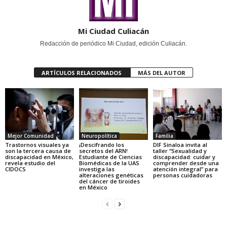
Mi Ciudad Culiacán
Redacción de periódico Mi Ciudad, edición Culiacán.
ARTÍCULOS RELACIONADOS
MÁS DEL AUTOR
Mejor Comunidad
Neuropolítica
Familia
Trastornos visuales ya
¡Descifrando los
DIF Sinaloa invita al
son la tercera causa de
secretos del ARN!
taller “Sexualidad y
discapacidad en México,
Estudiante de Ciencias
discapacidad: cuidar y
revela estudio del
Biomédicas de la UAS
comprender desde una
CIDOCS
investiga las
atención integral” para
alteraciones genéticas
personas cuidadoras
del cáncer de tiroides
en México