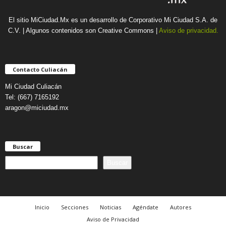
El sitio MiCiudad.Mx es un desarrollo de Corporativo Mi Ciudad S.A. de
C.V. | Algunos contenidos son Creative Commons |
Aviso de privacidad.
Contacto Culiacán
Mi Ciudad Culiacán
Tel: (667) 7165192
aragon@miciudad.mx
Buscar
B
Buscar
u
s
c
a
Inicio
Secciones
Noticias
Agéndate
Autores
r
Aviso de Privacidad