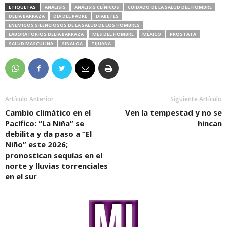
ETIQUETAS
ANÁLISIS
ANÁLISIS CLÍNICOS
CUIDADO DE LA SALUD DEL HOMBRE
DELIA BARRAZA
DÍA DEL PADRE
DIABETES
ENEMIGOS SILENCIOSOS DE LA SALUD DE LOS HOMBRES
LABORATORIOS DELIA BARRAZA
MES DEL HOMBRE
MÉXICO
PROSTATA
SALUD MASCULINA
SINALOA
TIJUANA
Artículo Anterior
Siguiente Artículo
Cambio climático en el
Ven la tempestad y no se
Pacífico: “La Niña” se
hincan
debilita y da paso a “El
Niño” este 2026;
pronostican sequías en el
norte y lluvias torrenciales
en el sur