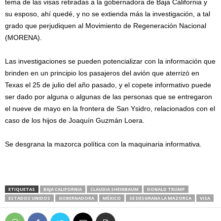
tema de las visas retiradas a la gobernadora de Baja California y
su esposo, ahí quedé, y no se extienda más la investigación, a tal
grado que perjudiquen al Movimiento de Regeneración Nacional
(MORENA).
Las investigaciones se pueden potencializar con la información que
brinden en un principio los pasajeros del avión que aterrizó en
Texas el 25 de julio del año pasado, y el copete informativo puede
ser dado por alguna o algunas de las personas que se entregaron
el nueve de mayo en la frontera de San Ysidro, relacionados con el
caso de los hijos de Joaquín Guzmán Loera.
Se desgrana la mazorca política con la maquinaria informativa.
ETIQUETAS
BAJA CALIFORNIA
CLAUDIA SHEINBAUM
DONALD TRUMP
ESTADOS UNIDOS
GOBERNADORA
MÉXICO
SE DESGRANA LA MAZORCA
VISA