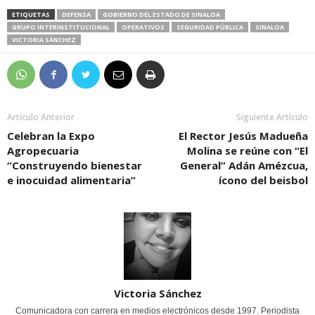
ETIQUETAS
DEFENSA
GOBIERNO DEL ESTADO DE SINALOA
GRUPO INTERINSTITUCIONAL
OPERATIVOS
SEGURIDAD PÚBLICA
SINALOA
VICTORIA SÁNCHEZ
Artículo Anterior
Siguiente Artículo
Celebran la Expo
El Rector Jesús Madueña
Agropecuaria
Molina se reúne con “El
“Construyendo bienestar
General” Adán Amézcua,
e inocuidad alimentaria”
ícono del beisbol
Victoria Sánchez
Comunicadora con carrera en medios electrónicos desde 1997. Periodista