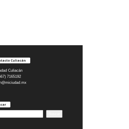
tacto Culiacán
udad Culiacán
(667) 7165192
on@miciudad.mx
scar
Buscar