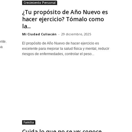
Crecimiento Personal
¿Tu propósito de Año Nuevo es
hacer ejercicio? Tómalo como
la...
Mi Ciudad Culiacán
-
29 diciembre, 2025
nte.
El propósito de Año Nuevo de hacer ejercicio es
na
excelente para mejorar la salud física y mental, reducir
riesgos de enfermedades, controlar el peso...
Familia
Cuida lo que no se ve: conoce,