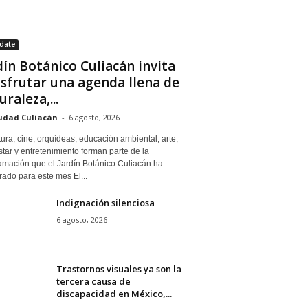
date
dín Botánico Culiacán invita
isfrutar una agenda llena de
uraleza,...
udad Culiacán
-
6 agosto, 2026
tura, cine, orquídeas, educación ambiental, arte,
tar y entretenimiento forman parte de la
amación que el Jardín Botánico Culiacán ha
ado para este mes El...
Indignación silenciosa
6 agosto, 2026
Trastornos visuales ya son la
tercera causa de
discapacidad en México,...