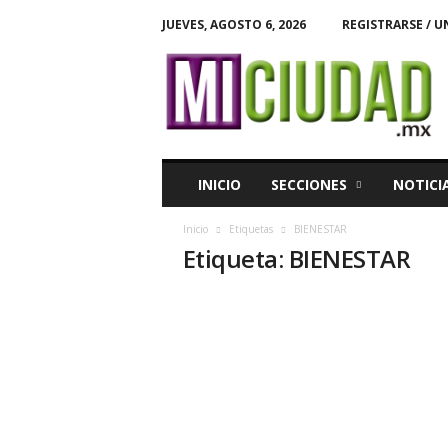
JUEVES, AGOSTO 6, 2026
REGISTRARSE / U
M
i
C
i
u
d
a
INICIO
SECCIONES
NOTICI
d
Inicio
Etiquetas
BIENESTAR
Etiqueta: BIENESTAR