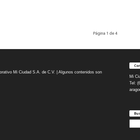
Página 1 de 4
Con
orativo Mi Ciudad S.A. de C.V. | Algunos contenidos son
Mi Ci
Tel: 
arag
Bu
B
u
s