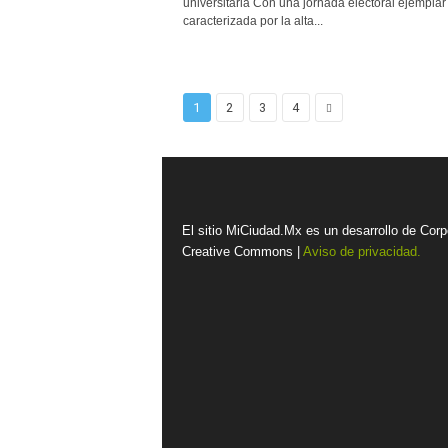
universitaria Con una jornada electoral ejemplar
caracterizada por la alta...
1
2
3
4
El sitio MiCiudad.Mx es un desarrollo de Corp
Creative Commons |
Aviso de privacidad.