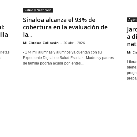
Salud y Nutrición
Sinaloa alcanza el 93% de
Agén
l:
cobertura en la evaluación de
Jar
lla
la...
a d
nat
Mi Ciudad Culiacán
-
20 abril, 2026
Mi Ci
rjetas
- 174 mil alumnas y alumnos ya cuentan con su
a
Expediente Digital de Salud Escolar - Madres y padres
Litera
de familia podrán acudir por lentes...
bienes
progr
prepar