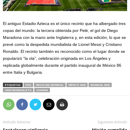
El antiguo Estadio Azteca es el único recinto que ha albergado tres
copas del mundo: la tercera obtenida por Pelé, el gol de Diego
Maradona con la mano ante Inglaterra y, en esta edición, lo que se
prevé como la despedida mundialista de Lionel Messi y Cristiano
Ronaldo. El recinto también es reconocido como el lugar donde se
popularizó “la ola”, celebración originada en Los Ángeles y
replicada globalmente durante el partido inaugural de México 86
entre Italia y Bulgaria.
ETIQUETAS
FIFA
INICIO DEL MUNDIAL
MÉXICO 2026
MUNDIAL 2026
SEDE MUNDIALISTA
SHAKIRA
Artículo Anterior
Siguiente Artículo
Fortalecen vigilancia
Misión cumplida