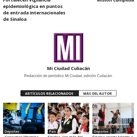
epidemiológica en puntos
de entrada internacionales
de Sinaloa
Mi Ciudad Culiacán
Redacción de periódico Mi Ciudad, edición Culiacán.
ARTÍCULOS RELACIONADOS
MÁS DEL AUTOR
Deportes
País
Deportes
¿Consumes Vitamina
Sinaloa, con más del
Sinaloa aporta talento a