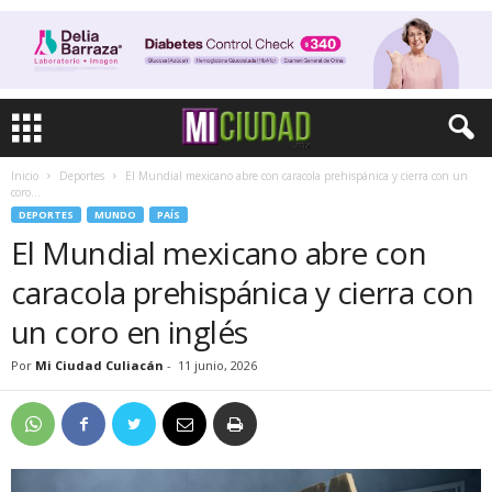
Inicio
Deportes
El Mundial mexicano abre con caracola prehispánica y cierra con un
coro...
DEPORTES
MUNDO
PAÍS
El Mundial mexicano abre con
caracola prehispánica y cierra con
un coro en inglés
Por
Mi Ciudad Culiacán
-
11 junio, 2026