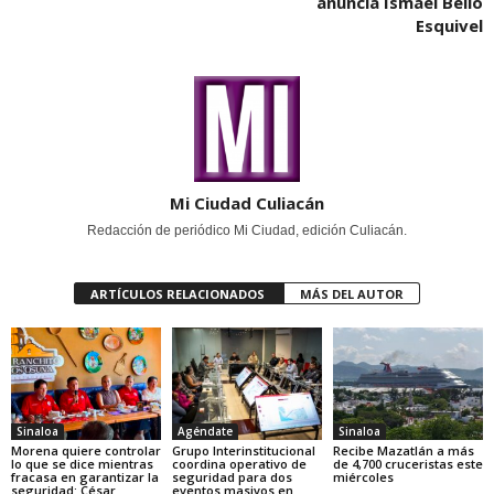
anuncia Ismael Bello
Esquivel
Mi Ciudad Culiacán
Redacción de periódico Mi Ciudad, edición Culiacán.
ARTÍCULOS RELACIONADOS
MÁS DEL AUTOR
Sinaloa
Agéndate
Sinaloa
Morena quiere controlar
Grupo Interinstitucional
Recibe Mazatlán a más
lo que se dice mientras
coordina operativo de
de 4,700 cruceristas este
fracasa en garantizar la
seguridad para dos
miércoles
seguridad: César
eventos masivos en