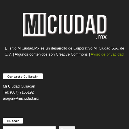
El sitio MiCiudad.Mx es un desarrollo de Corporativo Mi Ciudad S.A. de
C.V. | Algunos contenidos son Creative Commons |
Aviso de privacidad.
Contacto Culiacán
Mi Ciudad Culiacán
Tel: (667) 7165192
aragon@miciudad.mx
Buscar
B