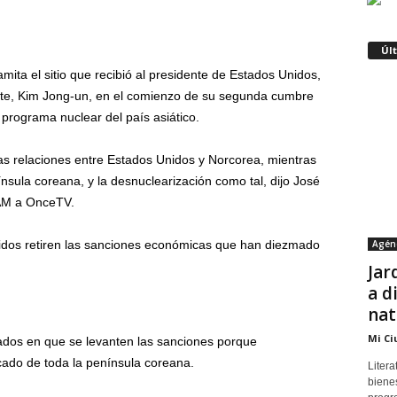
Úl
mita el sitio que recibió al presidente de Estados Unidos,
orte, Kim Jong-un, en el comienzo de su segunda cumbre
programa nuclear del país asiático.
las relaciones entre Estados Unidos y Norcorea, mientras
sula coreana, y la desnuclearización como tal, dijo José
AM a OnceTV.
Agén
dos retiren las sanciones económicas que han diezmado
Jar
a d
nat
Mi Ci
sados en que se levanten las sanciones porque
cado de toda la península coreana.
Litera
bienes