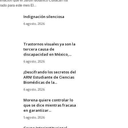
amación que el Jardín Botánico Culiacán ha
ado para este mes El...
Indignación silenciosa
6 agosto, 2026
Trastornos visuales ya son la
tercera causa de
discapacidad en México,...
6 agosto, 2026
¡Descifrando los secretos del
ARN! Estudiante de Ciencias
Biomédicas de la...
6 agosto, 2026
Morena quiere controlar lo
que se dice mientras fracasa
en garantizar...
5 agosto, 2026
Grupo Interinstitucional