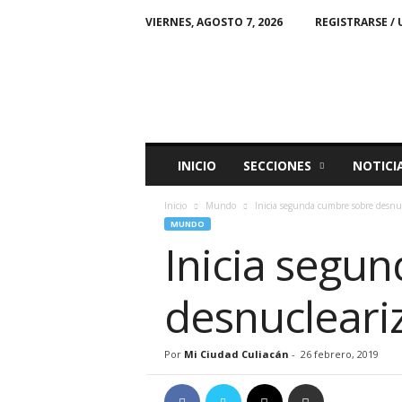
VIERNES, AGOSTO 7, 2026
REGISTRARSE / 
M
i
C
i
u
d
a
INICIO
SECCIONES
NOTICI
d
Inicio
Mundo
Inicia segunda cumbre sobre desnuc
MUNDO
Inicia segu
desnucleari
Por
Mi Ciudad Culiacán
-
26 febrero, 2019