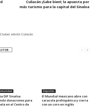
ad
Culiacán ¡Sabe bien!; la apuesta por
más turismo para la capital del Sinaloa
Ciudad, edición Culiacán.
AUTOR
Comunidad
Deportes
úa DIF Sinaloa
El Mundial mexicano abre con
endo donaciones para
caracola prehispánica y cierra
ela en el Centro de
con un coro en inglés