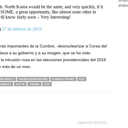
progr
prepar
th. North Korea would be the same, and very quickly, if it
SOME, a great opportunity, like almost none other in
ll know fairly soon – Very Interesting!
)
27 de febrero de 2019
más importantes de la Cumbre, -desnuclearizar a Corea del
leza a su gobierno y a su imagen, que se ha visto
e la intrusión rusa en las elecciones presidenciales del 2016
ró más de un mes.
DEL NORTE
DESNUCLEARIZACIÓN
DONALD TRUMP
EUA
 UNIDOS
PUTIN
TRUMP
USA
Siguiente Artículo