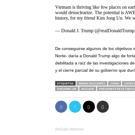
Vietnam is thriving like few places on ear
would denuclearize. The potential is AWE
history, for my friend Kim Jong Un. We wi
— Donald J. Trump (@realDonaldTrump
De conseguirse algunos de los objetivos 
Norte- daría a Donald Trump algo de forta
debilitada a raíz de las investigaciones d
y el cierre parcial de su gobierno que du
ETIQUETAS
ARMAS NUCLEARES
CHINA
COREA 
KIM JONG-UN
NUCLEAR
PRESIDENTE DE ESTADOS
Artículo Anterior