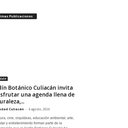
timas Publicaciones
date
dín Botánico Culiacán invita
isfrutar una agenda llena de
uraleza,...
udad Culiacán
-
6 agosto, 2026
tura, cine, orquídeas, educación ambiental, arte,
tar y entretenimiento forman parte de la