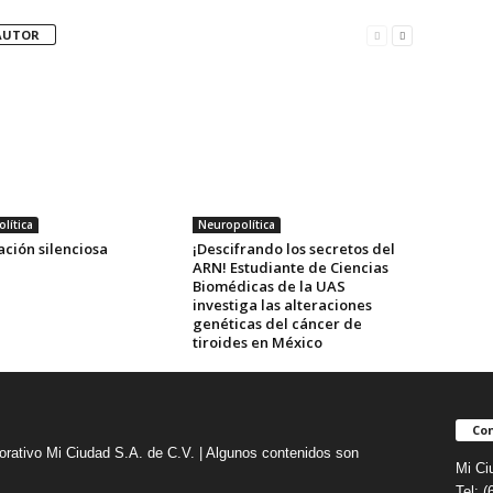
AUTOR
lítica
Neuropolítica
ción silenciosa
¡Descifrando los secretos del
ARN! Estudiante de Ciencias
Biomédicas de la UAS
investiga las alteraciones
genéticas del cáncer de
tiroides en México
Con
orativo Mi Ciudad S.A. de C.V. | Algunos contenidos son
Mi Ci
Tel: 