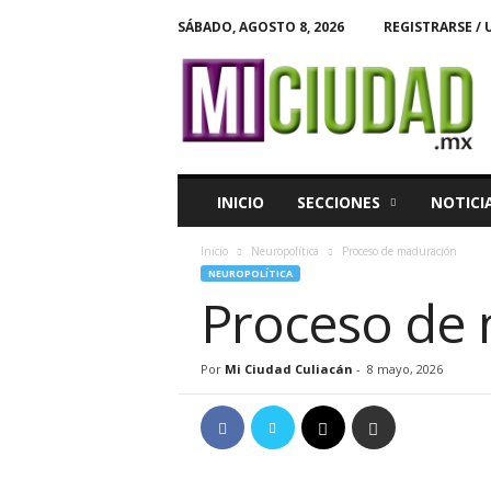
SÁBADO, AGOSTO 8, 2026
REGISTRARSE / 
M
i
C
i
u
d
a
INICIO
SECCIONES
NOTICI
d
Inicio
Neuropolítica
Proceso de maduración
NEUROPOLÍTICA
Proceso de
Por
Mi Ciudad Culiacán
-
8 mayo, 2026