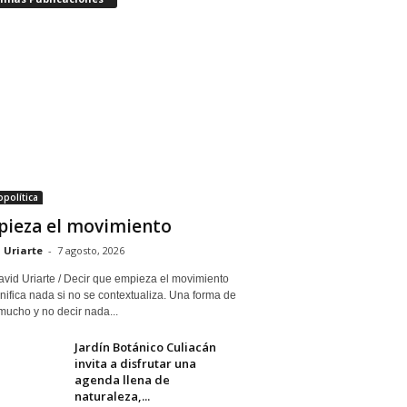
política
ieza el movimiento
 Uriarte
-
7 agosto, 2026
avid Uriarte / Decir que empieza el movimiento
nifica nada si no se contextualiza. Una forma de
mucho y no decir nada...
Jardín Botánico Culiacán
invita a disfrutar una
agenda llena de
naturaleza,...