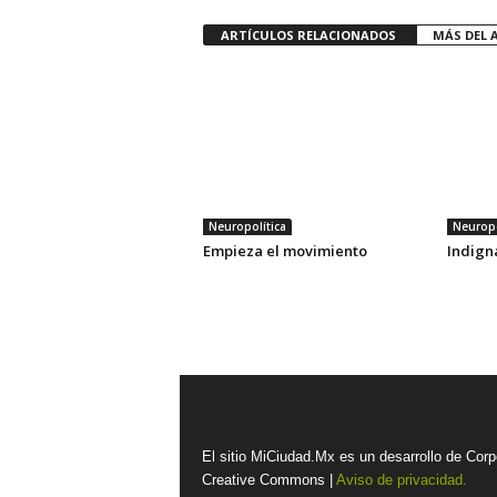
ARTÍCULOS RELACIONADOS
MÁS DEL 
Neuropolítica
Neuropo
Empieza el movimiento
Indigna
El sitio MiCiudad.Mx es un desarrollo de Corp
Creative Commons |
Aviso de privacidad.