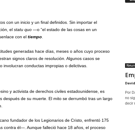
s con un inicio y un final definidos. Sin importar el
ción, el
statu quo
—o “el estado de las cosas en un
senlace con el
tiempo
.
ctitudes generadas hace días, meses o años cuyo proceso
tran signos claros de resolución. Algunos casos se
Neuro
involucran conductas impropias o delictivas.
Emp
David
ino y activista de derechos civiles estadounidense, es
Por D
no sig
s después de su muerte. El mito se derrumbó tras un largo
decir 
o.
cano fundador de los Legionarios de Cristo, enfrentó 175
 contra él—. Aunque falleció hace 18 años, el proceso