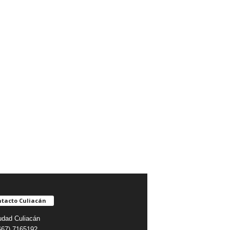
tacto Culiacán
udad Culiacán
(667) 7165192