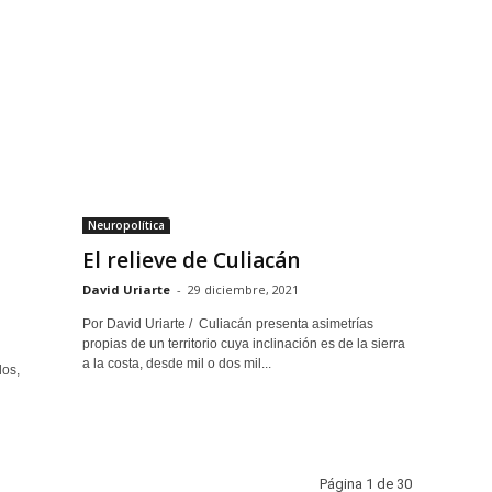
Neuropolítica
El relieve de Culiacán
David Uriarte
-
29 diciembre, 2021
Por David Uriarte / Culiacán presenta asimetrías
propias de un territorio cuya inclinación es de la sierra
a la costa, desde mil o dos mil...
dos,
Página 1 de 30