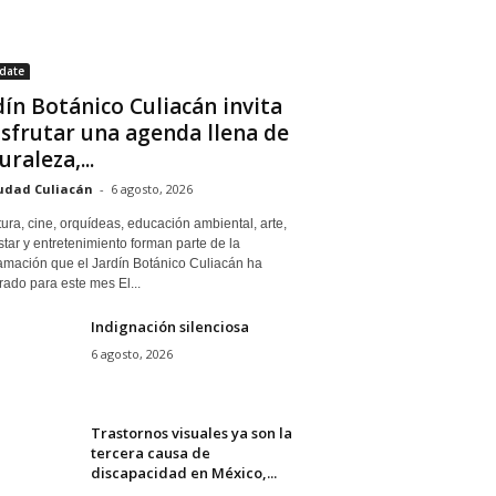
date
dín Botánico Culiacán invita
isfrutar una agenda llena de
uraleza,...
udad Culiacán
-
6 agosto, 2026
tura, cine, orquídeas, educación ambiental, arte,
tar y entretenimiento forman parte de la
amación que el Jardín Botánico Culiacán ha
ado para este mes El...
Indignación silenciosa
6 agosto, 2026
Trastornos visuales ya son la
tercera causa de
discapacidad en México,...