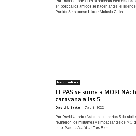
Por David Uriarte / Fiel al principio elemental de
en política los amigos se hacen antes, el líder de
Partido Sinaloense Héctor Melesio Cuén...
Neuropolítica
El PAS se suma a MORENA: 
caravana a las 5
David Uriarte
-
7 abril, 2022
Por David Uriarte / Así como el martes 5 de abril 
reunieron los militantes y simpatizantes de MO
en el Parque Acuático Tres Ríos...