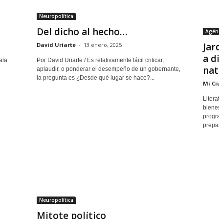
Neuropolítica
Del dicho al hecho…
Agén
Jar
David Uriarte
-
13 enero, 2025
a d
ala
Por David Uriarte / Es relativamente fácil criticar,
nat
aplaudir, o ponderar el desempeño de un gobernante,
la pregunta es ¿Desde qué lugar se hace?...
Mi Ci
Litera
bienes
progr
prepar
Neuropolítica
Mitote político