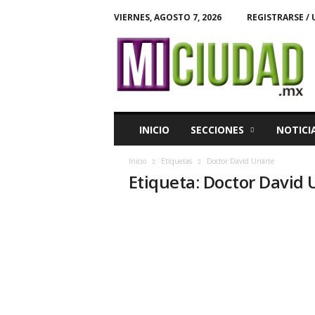
VIERNES, AGOSTO 7, 2026
REGISTRARSE / 
M
i
C
i
u
d
a
INICIO
SECCIONES
NOTICI
d
Inicio
Etiquetas
Doctor David Uriarte
Etiqueta: Doctor David 