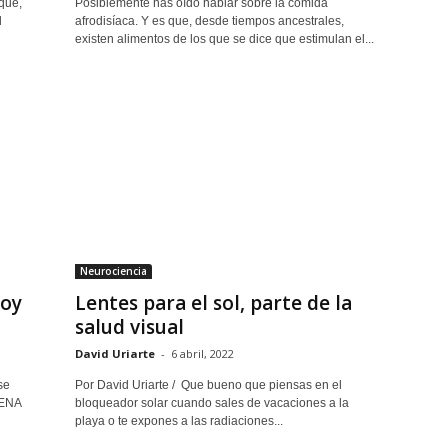
 que,
Posiblemente has oído hablar sobre la comida
l
afrodisíaca. Y es que, desde tiempos ancestrales,
existen alimentos de los que se dice que estimulan el...
Neurociencia
hoy
Lentes para el sol, parte de la
salud visual
David Uriarte
-
6 abril, 2022
se
Por David Uriarte / Que bueno que piensas en el
RENA
bloqueador solar cuando sales de vacaciones a la
playa o te expones a las radiaciones...