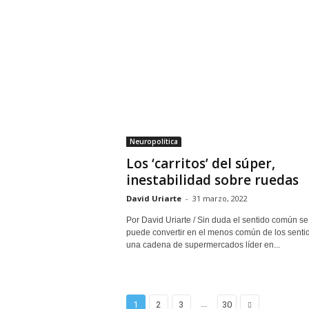
Neuropolítica
Los ‘carritos’ del súper,
inestabilidad sobre ruedas
David Uriarte
-
31 marzo, 2022
Por David Uriarte / Sin duda el sentido común se
puede convertir en el menos común de los senti
una cadena de supermercados líder en...
...
1
2
3
30