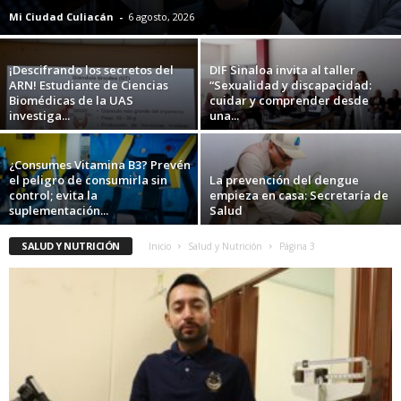
Mi Ciudad Culiacán
-
6 agosto, 2026
¡Descifrando los secretos del
DIF Sinaloa invita al taller
ARN! Estudiante de Ciencias
“Sexualidad y discapacidad:
Biomédicas de la UAS
cuidar y comprender desde
investiga...
una...
¿Consumes Vitamina B3? Prevén
el peligro de consumirla sin
La prevención del dengue
control; evita la
empieza en casa: Secretaría de
suplementación...
Salud
SALUD Y NUTRICIÓN
Inicio
Salud y Nutrición
Página 3