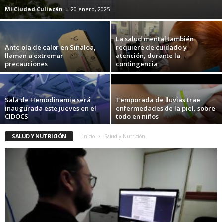
Mi Ciudad Culiacán
-
20 enero, 2025
La salud mental también
Ante ola de calor en Sinaloa,
requiere de cuidado y
llaman a extremar
atención, durante la
precauciones
contingencia
Sala de Hemodinamia será
Temporada de lluvias trae
inaugurada este jueves en el
enfermedades de la piel, sobre
CIDOCS
todo en niños
SALUD Y NUTRICIÓN
Inicio
Salud y Nutrición